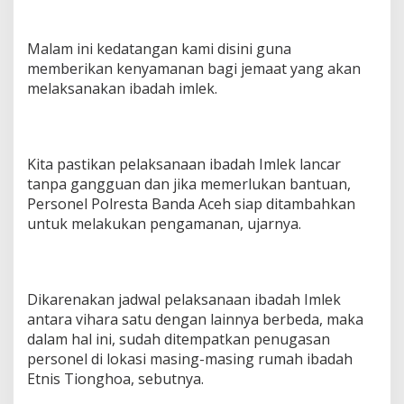
n
B
e
Malam ini kedatangan kami disini guna
r
memberikan kenyamanan bagi jemaat yang akan
l
melaksanakan ibadah imlek.
a
n
g
s
u
Kita pastikan pelaksanaan ibadah Imlek lancar
n
tanpa gangguan dan jika memerlukan bantuan,
g
Personel Polresta Banda Aceh siap ditambahkan
L
a
untuk melakukan pengamanan, ujarnya.
n
c
a
r
Dikarenakan jadwal pelaksanaan ibadah Imlek
antara vihara satu dengan lainnya berbeda, maka
dalam hal ini, sudah ditempatkan penugasan
personel di lokasi masing-masing rumah ibadah
Etnis Tionghoa, sebutnya.