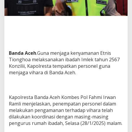
K
a
p
o
l
r
e
s
t
a
Banda Aceh
.Guna menjaga kenyamanan Etnis
P
Tionghoa melaksanakan ibadah Imlek tahun 2567
a
Konzilii, Kapolresta tempatkan personel guna
s
t
menjaga vihara di Banda Aceh.
i
k
a
n
Kapolresta Banda Aceh Kombes Pol Fahmi Irwan
K
Ramli menjelaskan, penempatan personel dalam
e
g
melakukan pengamanan terhadap vihara telah
i
dilakukan koordinasi dengan masing-masing
a
pengurus rumah ibadah, Selasa (28/1/2025) malam.
t
a