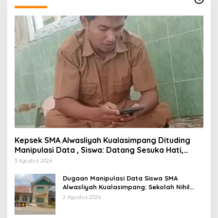
Kepsek SMA Alwasliyah Kualasimpang Dituding
Manipulasi Data , Siswa: Datang Sesuka Hati,
Dana MBG Disalurkan ke Guru & Pesantren
3 Agustus 2026
Dugaan Manipulasi Data Siswa SMA
Alwasliyah Kualasimpang: Sekolah Nihil
Murid Tapi Terima Dana BOS & Paket
2 Agustus 2026
Makan Bergizi