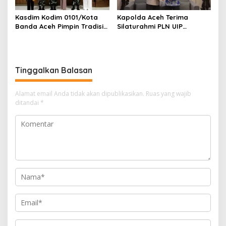
Kasdim Kodim 0101/Kota
Kapolda Aceh Terima
Banda Aceh Pimpin Tradisi
Silaturahmi PLN UIP
Pelepasan Personel Pindah
Sumatera Bagian Utara,
Satuan
Perkuat Sinergi Dukung
Infrastruktur
Ketenagalistrikan
Tinggalkan Balasan
Alamat email Anda tidak akan dipublikasikan.
Ruas yang wajib
ditandai
*