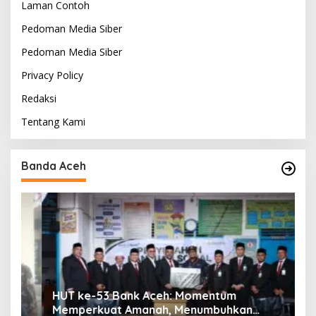
Laman Contoh
Pedoman Media Siber
Pedoman Media Siber
Privacy Policy
Redaksi
Tentang Kami
Banda Aceh
HUT ke-53 Bank Aceh: Momentum
K
Memperkuat Amanah, Menumbuhkan
K