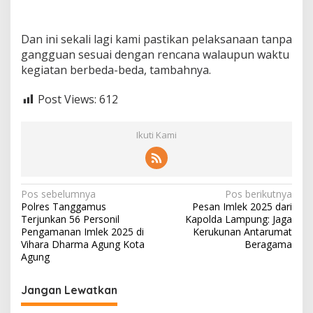
Dan ini sekali lagi kami pastikan pelaksanaan tanpa
gangguan sesuai dengan rencana walaupun waktu
kegiatan berbeda-beda, tambahnya.
Post Views:
612
Ikuti Kami
N
Pos sebelumnya
Pos berikutnya
Polres Tanggamus
Pesan Imlek 2025 dari
a
Terjunkan 56 Personil
Kapolda Lampung: Jaga
v
Pengamanan Imlek 2025 di
Kerukunan Antarumat
Vihara Dharma Agung Kota
Beragama
i
Agung
g
Jangan Lewatkan
a