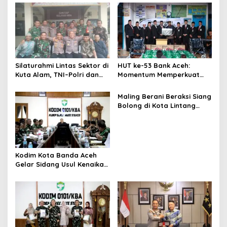
s
i
p
o
s
Silaturahmi Lintas Sektor di
HUT ke-53 Bank Aceh:
Kuta Alam, TNI–Polri dan
Momentum Memperkuat
Desa Perkokoh
Amanah, Menumbuhkan
Kebersamaan
Keberkahan Bagi Aceh
Maling Berani Beraksi Siang
Bolong di Kota Lintang
Bawah, Warga Resah
Mendesak Polres
Tingkatkan Keamanan
Kodim Kota Banda Aceh
Gelar Sidang Usul Kenaikan
Pangkat Bintara dan
Tamtama Periode 1 April
2027