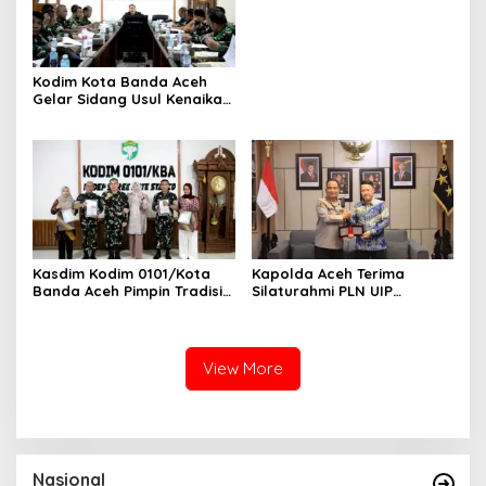
Mendesak Polres
Tingkatkan Keamanan
Kodim Kota Banda Aceh
Gelar Sidang Usul Kenaikan
Pangkat Bintara dan
Tamtama Periode 1 April
2027
Kasdim Kodim 0101/Kota
Kapolda Aceh Terima
Banda Aceh Pimpin Tradisi
Silaturahmi PLN UIP
Pelepasan Personel Pindah
Sumatera Bagian Utara,
Satuan
Perkuat Sinergi Dukung
Infrastruktur
Ketenagalistrikan
View More
Nasional