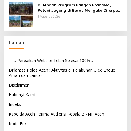
Di Tengah Program Pangan Prabowo,
Petani Jagung di Berau Mengaku Diterpa
Tekanan Aparat
1 Agustus 2026
Laman
— :: Perbaikan Website Telah Selesai 100% :: —
Dirlantas Polda Aceh : Aktivitas di Pelabuhan Ulee Lheue
Aman dan Lancar
Disclaimer
Hubungi Kami
Indeks
Kapolda Aceh Terima Audiensi Kepala BNNP Aceh
Kode Etik