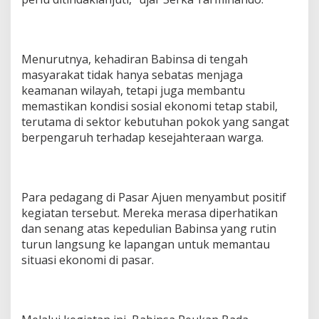
s
u
n
g
Menurutnya, kehadiran Babinsa di tengah
D
i
masyarakat tidak hanya sebatas menjaga
P
keamanan wilayah, tetapi juga membantu
a
memastikan kondisi sosial ekonomi tetap stabil,
s
terutama di sektor kebutuhan pokok yang sangat
a
berpengaruh terhadap kesejahteraan warga.
r
A
j
u
e
Para pedagang di Pasar Ajuen menyambut positif
n
kegiatan tersebut. Mereka merasa diperhatikan
dan senang atas kepedulian Babinsa yang rutin
turun langsung ke lapangan untuk memantau
situasi ekonomi di pasar.