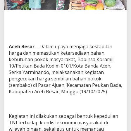
a
D
a
n
P
a
s
o
k
Aceh Besar
– Dalam upaya menjaga kestabilan
a
harga dan memastikan ketersediaan bahan
n
kebutuhan pokok masyarakat, Babinsa Koramil
,
10/Peukan Bada Kodim 0101/Kota Banda Aceh,
B
a
Serka Yarminando, melaksanakan kegiatan
b
pengecekan harga sembilan bahan pokok
i
(sembako) di Pasar Ajuen, Kecamatan Peukan Bada,
n
Kabupaten Aceh Besar, Minggu (19/10/2025).
s
a
P
e
u
Kegiatan ini dilakukan sebagai bentuk kepedulian
k
TNI terhadap kondisi ekonomi masyarakat di
a
wilayah binaan, sekaligus untuk memantau
n