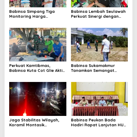
Babinsa Simpang Tiga
Babinsa Lembah Seulawah
Monitoring Harga
Perkuat Sinergi dengan
Sembako, Pastikan
Tenaga Pendidik, Tekankan
Stabilitas dan
Pencegahan Kenakalan
Ketersediaan Bahan Pokok
Remaja dan Bahaya
Narkoba
Perkuat Kamtibmas,
Babinsa Sukamakmur
Babinsa Kuta Cot Glie Aktif
Tanamkan Semangat
Komsos Ajak Warga Jaga
Belajar, Hadir Langsung di
Ketertiban Desa
SMAN 1 untuk Motivasi
Siswa
Jaga Stabilitas Wilayah,
Babinsa Peukan Bada
Koramil Montasik
Hadiri Rapat Lanjutan HUT
Intensifkan Patroli
RI ke-81, Perkuat Sinergi
Keamanan di Desa Binaan
Lintas Sektor