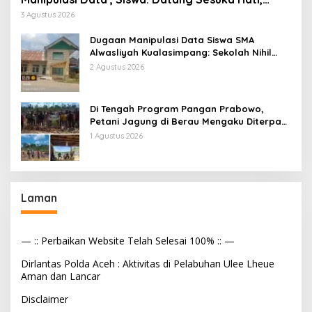
Dana MBG Disalurkan ke Guru & Pesantren
3 Agustus 2026
Dugaan Manipulasi Data Siswa SMA
Alwasliyah Kualasimpang: Sekolah Nihil
Murid Tapi Terima Dana BOS & Paket
2 Agustus 2026
Makan Bergizi
Di Tengah Program Pangan Prabowo,
Petani Jagung di Berau Mengaku Diterpa
Tekanan Aparat
1 Agustus 2026
Laman
— :: Perbaikan Website Telah Selesai 100% :: —
Dirlantas Polda Aceh : Aktivitas di Pelabuhan Ulee Lheue
Aman dan Lancar
Disclaimer