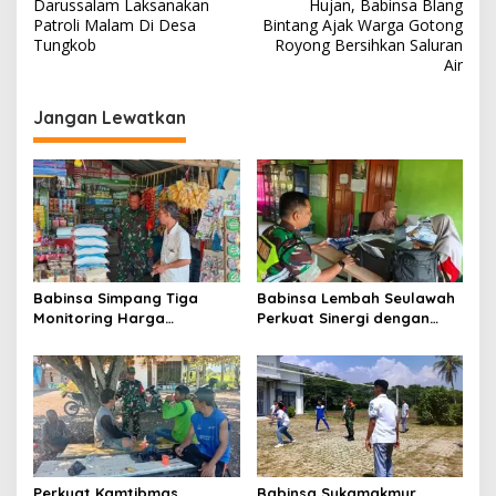
a
Darussalam Laksanakan
Hujan, Babinsa Blang
v
Patroli Malam Di Desa
Bintang Ajak Warga Gotong
Tungkob
Royong Bersihkan Saluran
i
Air
g
Jangan Lewatkan
a
s
i
p
o
s
Babinsa Simpang Tiga
Babinsa Lembah Seulawah
Monitoring Harga
Perkuat Sinergi dengan
Sembako, Pastikan
Tenaga Pendidik, Tekankan
Stabilitas dan
Pencegahan Kenakalan
Ketersediaan Bahan Pokok
Remaja dan Bahaya
Narkoba
Perkuat Kamtibmas,
Babinsa Sukamakmur