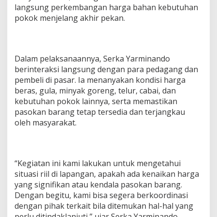
B
langsung perkembangan harga bahan kebutuhan
a
pokok menjelang akhir pekan.
d
a
L
a
k
Dalam pelaksanaannya, Serka Yarminando
u
berinteraksi langsung dengan para pedagang dan
k
pembeli di pasar. Ia menanyakan kondisi harga
a
beras, gula, minyak goreng, telur, cabai, dan
n
kebutuhan pokok lainnya, serta memastikan
P
e
pasokan barang tetap tersedia dan terjangkau
n
oleh masyarakat.
g
e
c
e
k
“Kegiatan ini kami lakukan untuk mengetahui
a
situasi riil di lapangan, apakah ada kenaikan harga
n
yang signifikan atau kendala pasokan barang.
L
Dengan begitu, kami bisa segera berkoordinasi
a
dengan pihak terkait bila ditemukan hal-hal yang
n
g
perlu ditindaklanjuti,” ujar Serka Yarminando.