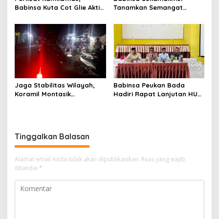
Babinsa Kuta Cot Glie Aktif
Tanamkan Semangat
Komsos Ajak Warga Jaga
Belajar, Hadir Langsung di
Ketertiban Desa
SMAN 1 untuk Motivasi
Siswa
Jaga Stabilitas Wilayah,
Babinsa Peukan Bada
Koramil Montasik
Hadiri Rapat Lanjutan HUT
Intensifkan Patroli
RI ke-81, Perkuat Sinergi
Keamanan di Desa Binaan
Lintas Sektor
Tinggalkan Balasan
Alamat email Anda tidak akan dipublikasikan.
Ruas yang wajib
ditandai
*