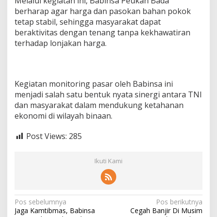
Melalui kegiatan ini, Babinsa Peukan Bada
berharap agar harga dan pasokan bahan pokok
tetap stabil, sehingga masyarakat dapat
beraktivitas dengan tenang tanpa kekhawatiran
terhadap lonjakan harga.
Kegiatan monitoring pasar oleh Babinsa ini
menjadi salah satu bentuk nyata sinergi antara TNI
dan masyarakat dalam mendukung ketahanan
ekonomi di wilayah binaan.
Post Views:
285
Ikuti Kami
N
Pos sebelumnya
Pos berikutnya
Jaga Kamtibmas, Babinsa
Cegah Banjir Di Musim