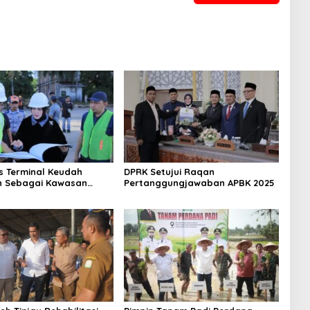
s Terminal Keudah
DPRK Setujui Raqan
n Sebagai Kawasan
Pertanggungjawaban APBK 2025
ce Serta Pusat Bisnis
asi