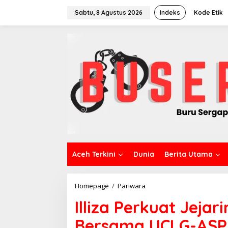
L
e
Sabtu, 8 Agustus 2026
Indeks
Kode Etik
w
a
t
i
k
e
k
o
n
t
e
n
Aceh Terkini
Dunia
Berita Utama
Homepage
/
Pariwara
I
l
Illiza Perkuat Jeja
l
i
Bersama UCLG-AS
z