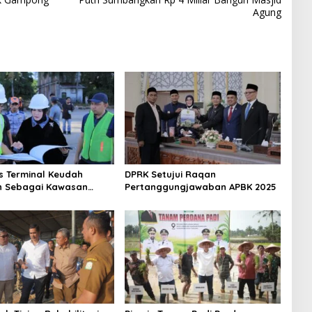
Agung
s Terminal Keudah
DPRK Setujui Raqan
n Sebagai Kawasan
Pertanggungjawaban APBK 2025
ce Serta Pusat Bisnis
asi