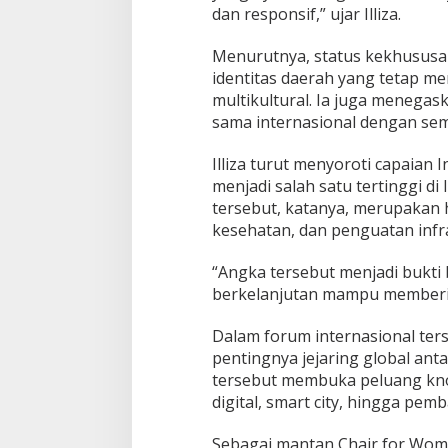
dan responsif,” ujar Illiza.
Menurutnya, status kekhusus
identitas daerah yang tetap me
multikultural. Ia juga menega
sama internasional dengan se
Illiza turut menyoroti capaia
menjadi salah satu tertinggi di
tersebut, katanya, merupakan 
kesehatan, dan penguatan infra
“Angka tersebut menjadi bukt
berkelanjutan mampu memberi 
Dalam forum internasional ter
pentingnya jejaring global an
tersebut membuka peluang know
digital, smart city, hingga pe
Sebagai mantan Chair for Woma