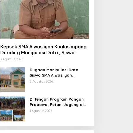
Kepsek SMA Alwasliyah Kualasimpang
Dituding Manipulasi Data , Siswa:
Datang Sesuka Hati, Dana MBG
3 Agustus 2026
Disalurkan ke Guru & Pesantren
Dugaan Manipulasi Data
Siswa SMA Alwasliyah
Kualasimpang: Sekolah Nihil
2 Agustus 2026
Murid Tapi Terima Dana BOS &
Paket Makan Bergizi
Di Tengah Program Pangan
Prabowo, Petani Jagung di
Berau Mengaku Diterpa
1 Agustus 2026
Tekanan Aparat