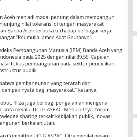
an Aceh menjadi modal penting dalam membangun
njunjung nilai toleransi di tengah masyarakat
skan Banda Aceh terbuka terhadap berbagai kerja
mangat “Peumulia Jamee Adat Geutanyo”.
n Indeks Pembangunan Manusia (IPM) Banda Aceh yang
 Indonesia pada 2025 dengan nilai 89,55. Capaian
hasil fokus pembangunan pada sektor pendidikan,
struktur publik.
i bahwa pembangunan yang terarah dan
Silaturahmi Lintas Sektor di Kuta
Alam, TNI–Polri dan Desa
dampak nyata bagi masyarakat,” katanya.
Perkokoh Kebersamaan
Di Banda Aceh
|
6 Agustus 2026
sebut, Illiza juga berbagi pengalaman mengenai
tar kota melalui UCLG ASPAC. Menurutnya, forum
ledge sharing terkait kebijakan publik, inovasi
mbangunan berkelanjutan.
n Committee UCLG ASPAC, Illiza menilai peran