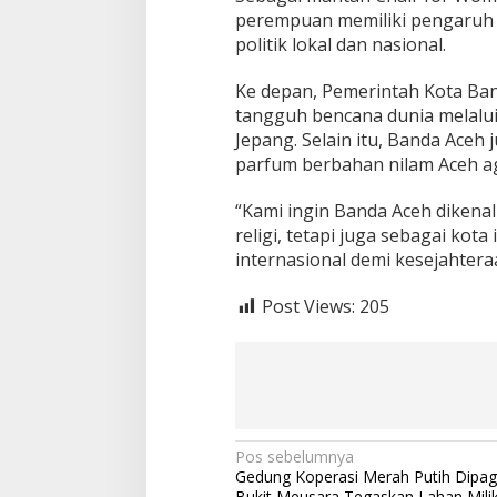
perempuan memiliki pengaruh
politik lokal dan nasional.
Ke depan, Pemerintah Kota Ba
tangguh bencana dunia melalui 
Jepang. Selain itu, Banda Ace
parfum berbahan nilam Aceh ag
“Kami ingin Banda Aceh dikenal
religi, tetapi juga sebagai k
internasional demi kesejahter
Post Views:
205
N
Pos sebelumnya
Gedung Koperasi Merah Putih Dipag
a
Bukit Meusara Tegaskan Lahan Mil