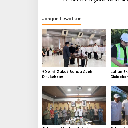
v
i
Jangan Lewatkan
g
a
s
i
p
o
s
90 Amil Zakat Banda Aceh
Lahan Ek
Dikukuhkan
Disiapka
Open Spa
Terintegr