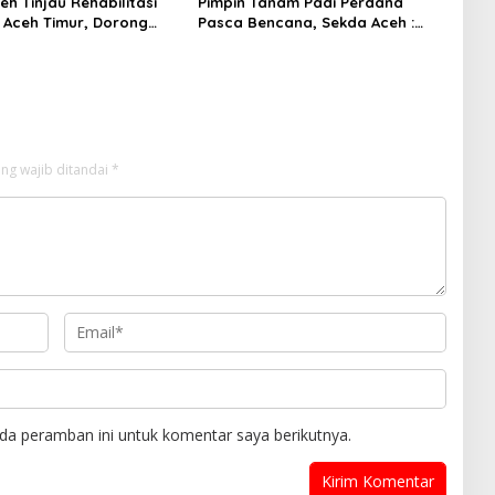
h Tinjau Rehabilitasi
Pimpin Tanam Padi Perdana
 Aceh Timur, Dorong
Pasca Bencana, Sekda Aceh :
an Pemulihan Sektor
Jaga Stabilitas Pangan Tetap
n
Aman
ng wajib ditandai
*
da peramban ini untuk komentar saya berikutnya.