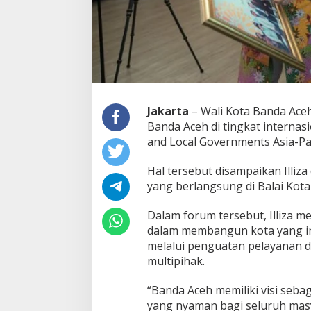
d
a
A
c
e
h
B
e
r
Jakarta
– Wali Kota Banda Aceh
s
Banda Aceh di tingkat internasi
a
and Local Governments Asia-Pac
m
a
U
Hal tersebut disampaikan Illi
C
yang berlangsung di Balai Kota
L
G
Dalam forum tersebut, Illiza
-
dalam membangun kota yang inkl
A
S
melalui penguatan pelayanan d
P
multipihak.
A
C
“Banda Aceh memiliki visi seb
yang nyaman bagi seluruh masy