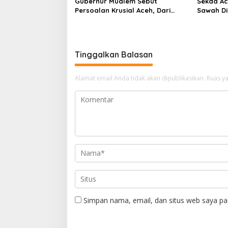
Gubernur Mualem Sebut
Sekda Ace
Persoalan Krusial Aceh, Dari
Sawah Di
Tambang Ilegal Hingga LGBT
Percepat
Pertania
Tinggalkan Balasan
Alamat email Anda tidak akan dipublikasikan.
Ruas ya
Simpan nama, email, dan situs web saya pa