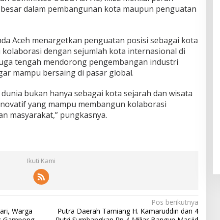
 besar dalam pembangunan kota maupun penguatan
nda Aceh menargetkan penguatan posisi sebagai kota
kolaborasi dengan sejumlah kota internasional di
h juga tengah mendorong pengembangan industri
ar mampu bersaing di pasar global.
 dunia bukan hanya sebagai kota sejarah dan wisata
ota inovatif yang mampu membangun kolaborasi
aan masyarakat,” pungkasnya.
Ikuti Kami
Pos berikutnya
ari, Warga
Putra Daerah Tamiang H. Kamaruddin dan 4
ik Gampong
Putri Sumbangkan Rp 4 Miliar Bangun Masjid