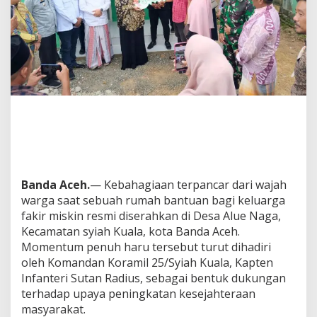
r
g
a
,
D
a
n
r
a
m
i
l
H
a
Banda Aceh.
— Kebahagiaan terpancar dari wajah
d
i
warga saat sebuah rumah bantuan bagi keluarga
r
fakir miskin resmi diserahkan di Desa Alue Naga,
i
Kecamatan syiah Kuala, kota Banda Aceh.
P
Momentum penuh haru tersebut turut dihadiri
e
n
oleh Komandan Koramil 25/Syiah Kuala, Kapten
y
Infanteri Sutan Radius, sebagai bentuk dukungan
e
terhadap upaya peningkatan kesejahteraan
r
masyarakat.
a