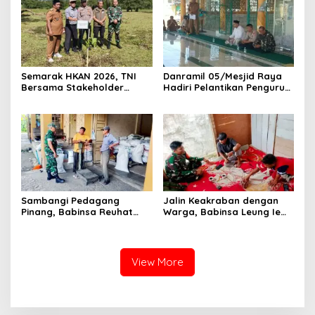
Semarak HKAN 2026, TNI
Danramil 05/Mesjid Raya
Bersama Stakeholder
Hadiri Pelantikan Pengurus
Tanam Pohon untuk
BKM Masjid Jamik Miftahul
Kelestarian Gajah
Jannah
Sambangi Pedagang
Jalin Keakraban dengan
Pinang, Babinsa Reuhat
Warga, Babinsa Leung Ie
Tuha Pererat Silaturahmi
Perkuat Komunikasi di
dengan Warga
Wilayah Binaan
View More