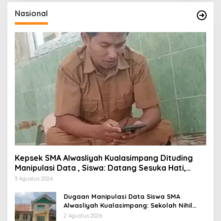
Nasional
Kepsek SMA Alwasliyah Kualasimpang Dituding
Manipulasi Data , Siswa: Datang Sesuka Hati,
Dana MBG Disalurkan ke Guru & Pesantren
3 Agustus 2026
Dugaan Manipulasi Data Siswa SMA
Alwasliyah Kualasimpang: Sekolah Nihil
Murid Tapi Terima Dana BOS & Paket
2 Agustus 2026