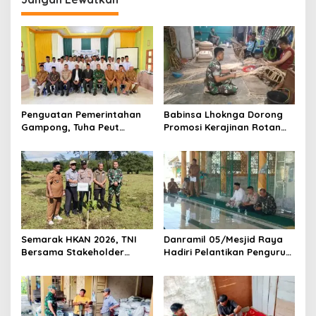
a
s
i
p
o
s
Penguatan Pemerintahan
Babinsa Lhoknga Dorong
Gampong, Tuha Peut
Promosi Kerajinan Rotan
Seulimeum Resmi Dilantik
Melalui Media Sosial untuk
Tingkatkan Ekonomi Warga
Semarak HKAN 2026, TNI
Danramil 05/Mesjid Raya
Bersama Stakeholder
Hadiri Pelantikan Pengurus
Tanam Pohon untuk
BKM Masjid Jamik Miftahul
Kelestarian Gajah
Jannah