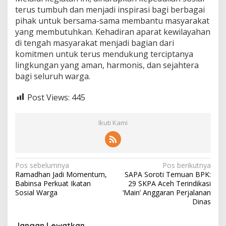
terus tumbuh dan menjadi inspirasi bagi berbagai
pihak untuk bersama-sama membantu masyarakat
yang membutuhkan. Kehadiran aparat kewilayahan
di tengah masyarakat menjadi bagian dari
komitmen untuk terus mendukung terciptanya
lingkungan yang aman, harmonis, dan sejahtera
bagi seluruh warga.
Post Views:
445
Ikuti Kami
N
Pos sebelumnya
Pos berikutnya
Ramadhan Jadi Momentum,
SAPA Soroti Temuan BPK:
a
Babinsa Perkuat Ikatan
29 SKPA Aceh Terindikasi
v
Sosial Warga
‘Main’ Anggaran Perjalanan
Dinas
i
g
Jangan Lewatkan