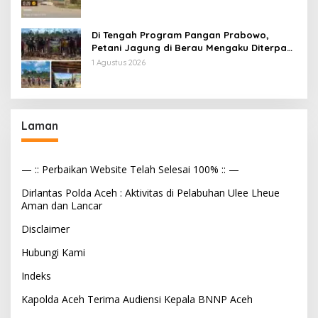
Makan Bergizi
Di Tengah Program Pangan Prabowo,
Petani Jagung di Berau Mengaku Diterpa
Tekanan Aparat
1 Agustus 2026
Laman
— :: Perbaikan Website Telah Selesai 100% :: —
Dirlantas Polda Aceh : Aktivitas di Pelabuhan Ulee Lheue
Aman dan Lancar
Disclaimer
Hubungi Kami
Indeks
Kapolda Aceh Terima Audiensi Kepala BNNP Aceh