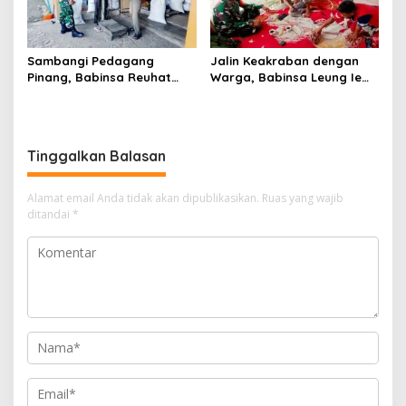
Sambangi Pedagang
Jalin Keakraban dengan
Pinang, Babinsa Reuhat
Warga, Babinsa Leung Ie
Tuha Pererat Silaturahmi
Perkuat Komunikasi di
dengan Warga
Wilayah Binaan
Tinggalkan Balasan
Alamat email Anda tidak akan dipublikasikan.
Ruas yang wajib
ditandai
*