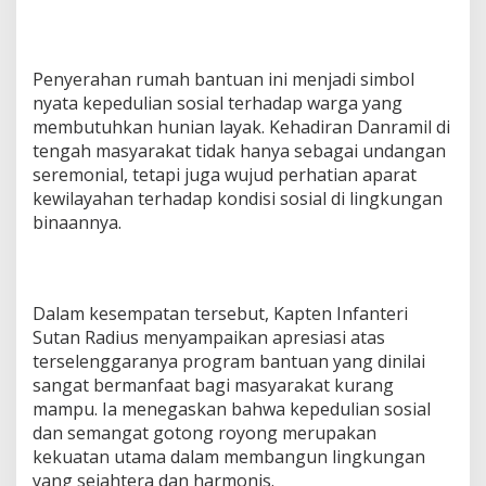
h
a
n
R
Penyerahan rumah bantuan ini menjadi simbol
u
nyata kepedulian sosial terhadap warga yang
m
membutuhkan hunian layak. Kehadiran Danramil di
a
h
tengah masyarakat tidak hanya sebagai undangan
B
seremonial, tetapi juga wujud perhatian aparat
a
kewilayahan terhadap kondisi sosial di lingkungan
n
binaannya.
t
u
a
n
Dalam kesempatan tersebut, Kapten Infanteri
Sutan Radius menyampaikan apresiasi atas
terselenggaranya program bantuan yang dinilai
sangat bermanfaat bagi masyarakat kurang
mampu. Ia menegaskan bahwa kepedulian sosial
dan semangat gotong royong merupakan
kekuatan utama dalam membangun lingkungan
yang sejahtera dan harmonis.