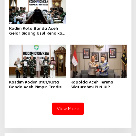
Bawah, Warga Resah
Mendesak Polres
Tingkatkan Keamanan
Kodim Kota Banda Aceh
Gelar Sidang Usul Kenaikan
Pangkat Bintara dan
Tamtama Periode 1 April
2027
Kasdim Kodim 0101/Kota
Kapolda Aceh Terima
Banda Aceh Pimpin Tradisi
Silaturahmi PLN UIP
Pelepasan Personel Pindah
Sumatera Bagian Utara,
Satuan
Perkuat Sinergi Dukung
Infrastruktur
Ketenagalistrikan
View More