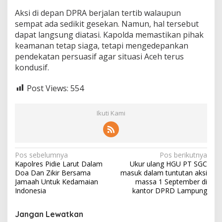
Aksi di depan DPRA berjalan tertib walaupun
sempat ada sedikit gesekan. Namun, hal tersebut
dapat langsung diatasi. Kapolda memastikan pihak
keamanan tetap siaga, tetapi mengedepankan
pendekatan persuasif agar situasi Aceh terus
kondusif.
Post Views:
554
Ikuti Kami
N
Pos sebelumnya
Pos berikutnya
Kapolres Pidie Larut Dalam
Ukur ulang HGU PT SGC
a
Doa Dan Zikir Bersama
masuk dalam tuntutan aksi
v
Jamaah Untuk Kedamaian
massa 1 September di
Indonesia
kantor DPRD Lampung
i
g
Jangan Lewatkan