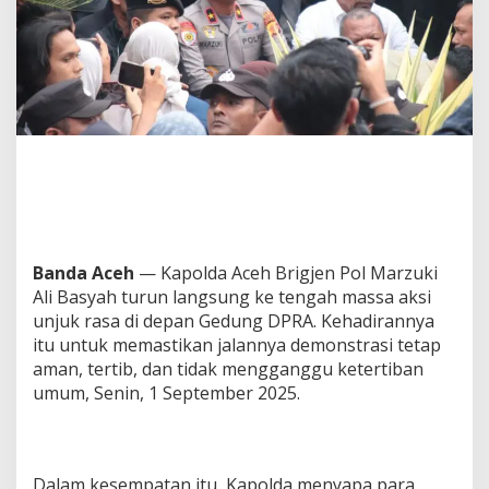
,
K
a
p
o
l
d
a
A
c
e
h
T
e
Banda Aceh
— Kapolda Aceh Brigjen Pol Marzuki
g
Ali Basyah turun langsung ke tengah massa aksi
a
unjuk rasa di depan Gedung DPRA. Kehadirannya
s
itu untuk memastikan jalannya demonstrasi tetap
I
n
aman, tertib, dan tidak mengganggu ketertiban
g
umum, Senin, 1 September 2025.
a
t
k
a
n
Dalam kesempatan itu, Kapolda menyapa para