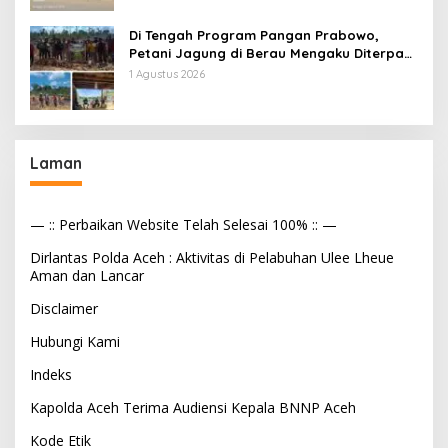
Di Tengah Program Pangan Prabowo,
Petani Jagung di Berau Mengaku Diterpa
Tekanan Aparat
1 Agustus 2026
Laman
— :: Perbaikan Website Telah Selesai 100% :: —
Dirlantas Polda Aceh : Aktivitas di Pelabuhan Ulee Lheue
Aman dan Lancar
Disclaimer
Hubungi Kami
Indeks
Kapolda Aceh Terima Audiensi Kepala BNNP Aceh
Kode Etik