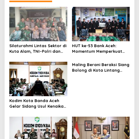
a
s
i
p
o
s
Silaturahmi Lintas Sektor di
HUT ke-53 Bank Aceh:
Kuta Alam, TNI–Polri dan
Momentum Memperkuat
Desa Perkokoh
Amanah, Menumbuhkan
Kebersamaan
Keberkahan Bagi Aceh
Maling Berani Beraksi Siang
Bolong di Kota Lintang
Bawah, Warga Resah
Mendesak Polres
Tingkatkan Keamanan
Kodim Kota Banda Aceh
Gelar Sidang Usul Kenaikan
Pangkat Bintara dan
Tamtama Periode 1 April
2027