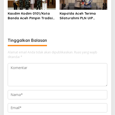
Kasdim Kodim 0101/Kota
Kapolda Aceh Terima
Banda Aceh Pimpin Tradisi
Silaturahmi PLN UIP
Pelepasan Personel Pindah
Sumatera Bagian Utara,
Satuan
Perkuat Sinergi Dukung
Infrastruktur
Ketenagalistrikan
Tinggalkan Balasan
Alamat email Anda tidak akan dipublikasikan.
Ruas yang wajib
ditandai
*