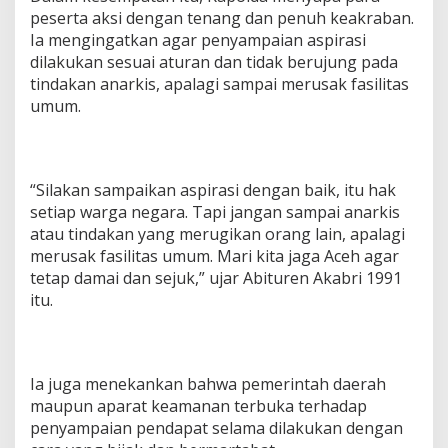
P
peserta aksi dengan tenang dan penuh keakraban.
e
Ia mengingatkan agar penyampaian aspirasi
n
dilakukan sesuai aturan dan tidak berujung pada
d
tindakan anarkis, apalagi sampai merusak fasilitas
e
m
umum.
o
A
g
a
“Silakan sampaikan aspirasi dengan baik, itu hak
r
T
setiap warga negara. Tapi jangan sampai anarkis
i
atau tindakan yang merugikan orang lain, apalagi
d
merusak fasilitas umum. Mari kita jaga Aceh agar
a
tetap damai dan sejuk,” ujar Abituren Akabri 1991
k
itu.
A
n
a
r
k
Ia juga menekankan bahwa pemerintah daerah
i
maupun aparat keamanan terbuka terhadap
s
penyampaian pendapat selama dilakukan dengan