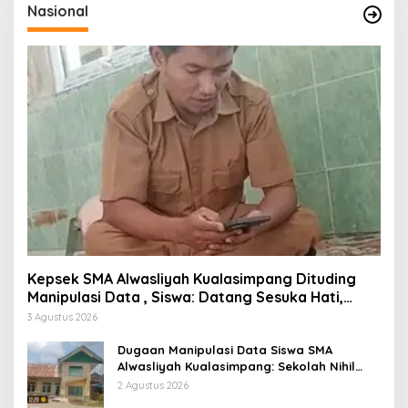
Nasional
Kepsek SMA Alwasliyah Kualasimpang Dituding
Manipulasi Data , Siswa: Datang Sesuka Hati,
Dana MBG Disalurkan ke Guru & Pesantren
3 Agustus 2026
Dugaan Manipulasi Data Siswa SMA
Alwasliyah Kualasimpang: Sekolah Nihil
Murid Tapi Terima Dana BOS & Paket
2 Agustus 2026
Makan Bergizi