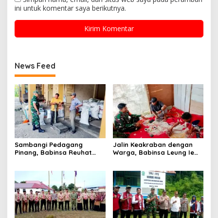
ini untuk komentar saya berikutnya.
News Feed
Sambangi Pedagang
Jalin Keakraban dengan
Pinang, Babinsa Reuhat
Warga, Babinsa Leung Ie
Tuha Pererat Silaturahmi
Perkuat Komunikasi di
dengan Warga
Wilayah Binaan