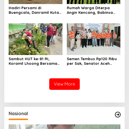
Hadiri Persami di
Rumah Warga Diterpa
Buengcala, Danramil Kuta
Angin Kencang, Babinsa
Baro Dorong Semangat
Meunasah Lhok Dampingi
Kebersamaan Generasi
Penyaluran Bantuan Masa
Muda
Panik
Sambut HUT ke-81 RI,
Semen Tembus Rp120 Ribu
Koramil Lhoong Bersama
per Sak, Senator Aceh
Warga Gotong Royong
Azhari Cage Sidak PT SBA
Bersihkan Lingkungan
Lhoknga
View More
Nasional