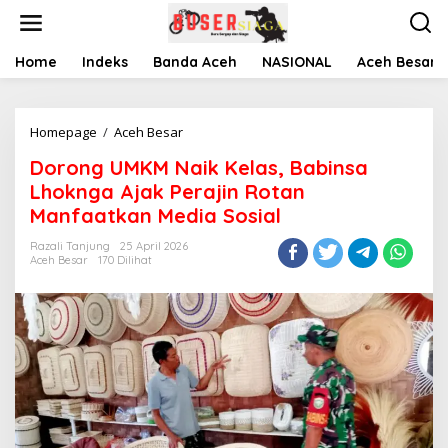
L
e
w
a
Home
Indeks
Banda Aceh
NASIONAL
Aceh Besar
t
i
k
Homepage
/
Aceh Besar
D
e
o
k
Dorong UMKM Naik Kelas, Babinsa
r
o
o
n
Lhoknga Ajak Perajin Rotan
n
t
Manfaatkan Media Sosial
g
e
U
n
Razali Tanjung
25 April 2026
M
Aceh Besar
170 Dilihat
K
M
N
a
i
k
K
e
l
a