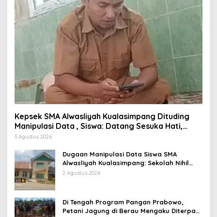
Kepsek SMA Alwasliyah Kualasimpang Dituding
Manipulasi Data , Siswa: Datang Sesuka Hati,
Dana MBG Disalurkan ke Guru & Pesantren
3 Agustus 2026
Dugaan Manipulasi Data Siswa SMA
Alwasliyah Kualasimpang: Sekolah Nihil
Murid Tapi Terima Dana BOS & Paket
2 Agustus 2026
Makan Bergizi
Di Tengah Program Pangan Prabowo,
Petani Jagung di Berau Mengaku Diterpa