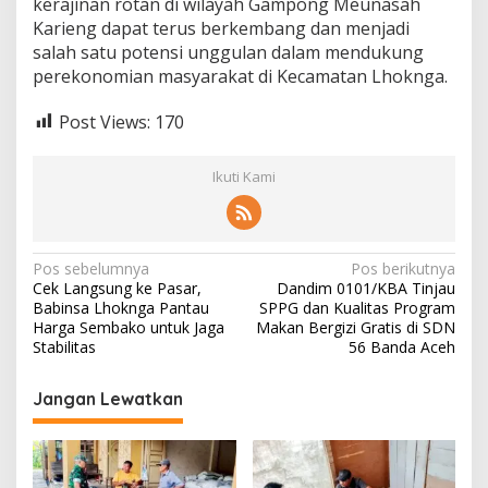
kerajinan rotan di wilayah Gampong Meunasah
Karieng dapat terus berkembang dan menjadi
salah satu potensi unggulan dalam mendukung
perekonomian masyarakat di Kecamatan Lhoknga.
Post Views:
170
Ikuti Kami
N
Pos sebelumnya
Pos berikutnya
Cek Langsung ke Pasar,
Dandim 0101/KBA Tinjau
a
Babinsa Lhoknga Pantau
SPPG dan Kualitas Program
v
Harga Sembako untuk Jaga
Makan Bergizi Gratis di SDN
Stabilitas
56 Banda Aceh
i
g
Jangan Lewatkan
a
s
i