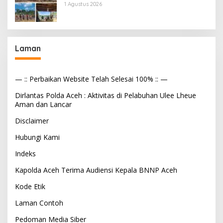
Tekanan Aparat
1 Agustus 2026
Laman
— :: Perbaikan Website Telah Selesai 100% :: —
Dirlantas Polda Aceh : Aktivitas di Pelabuhan Ulee Lheue
Aman dan Lancar
Disclaimer
Hubungi Kami
Indeks
Kapolda Aceh Terima Audiensi Kepala BNNP Aceh
Kode Etik
Laman Contoh
Pedoman Media Siber