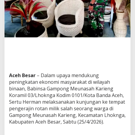
s
,
B
a
b
i
n
s
a
L
h
o
k
n
Aceh Besar
– Dalam upaya mendukung
g
peningkatan ekonomi masyarakat di wilayah
a
binaan, Babinsa Gampong Meunasah Karieng
A
Koramil 03/Lhoknga Kodim 0101/Kota Banda Aceh,
j
a
Sertu Herman melaksanakan kunjungan ke tempat
k
pengerajin rotan milik salah seorang warga di
P
Gampong Meunasah Karieng, Kecamatan Lhoknga,
e
Kabupaten Aceh Besar, Sabtu (25/4/2026).
r
a
j