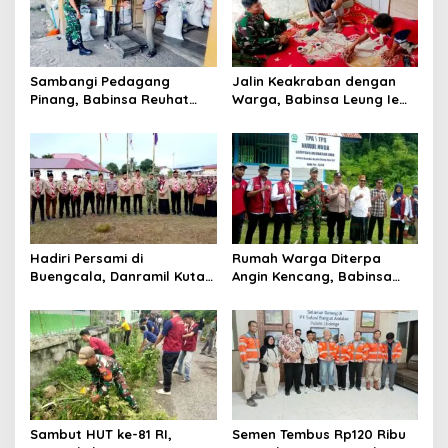
p
o
s
Sambangi Pedagang
Jalin Keakraban dengan
Pinang, Babinsa Reuhat
Warga, Babinsa Leung Ie
Tuha Pererat Silaturahmi
Perkuat Komunikasi di
dengan Warga
Wilayah Binaan
Hadiri Persami di
Rumah Warga Diterpa
Buengcala, Danramil Kuta
Angin Kencang, Babinsa
Baro Dorong Semangat
Meunasah Lhok Dampingi
Kebersamaan Generasi
Penyaluran Bantuan Masa
Muda
Panik
Sambut HUT ke-81 RI,
Semen Tembus Rp120 Ribu