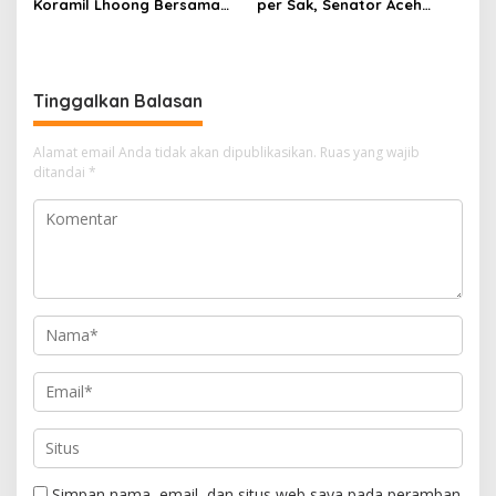
Koramil Lhoong Bersama
per Sak, Senator Aceh
Warga Gotong Royong
Azhari Cage Sidak PT SBA
Bersihkan Lingkungan
Lhoknga
Tinggalkan Balasan
Alamat email Anda tidak akan dipublikasikan.
Ruas yang wajib
ditandai
*
Simpan nama, email, dan situs web saya pada peramban