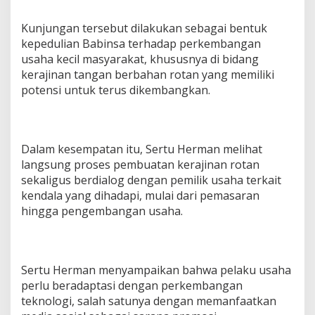
i
n
Kunjungan tersebut dilakukan sebagai bentuk
R
kepedulian Babinsa terhadap perkembangan
o
usaha kecil masyarakat, khususnya di bidang
t
a
kerajinan tangan berbahan rotan yang memiliki
n
potensi untuk terus dikembangkan.
M
a
n
f
a
Dalam kesempatan itu, Sertu Herman melihat
a
langsung proses pembuatan kerajinan rotan
t
sekaligus berdialog dengan pemilik usaha terkait
k
kendala yang dihadapi, mulai dari pemasaran
a
hingga pengembangan usaha.
n
M
e
d
i
Sertu Herman menyampaikan bahwa pelaku usaha
a
perlu beradaptasi dengan perkembangan
S
o
teknologi, salah satunya dengan memanfaatkan
s