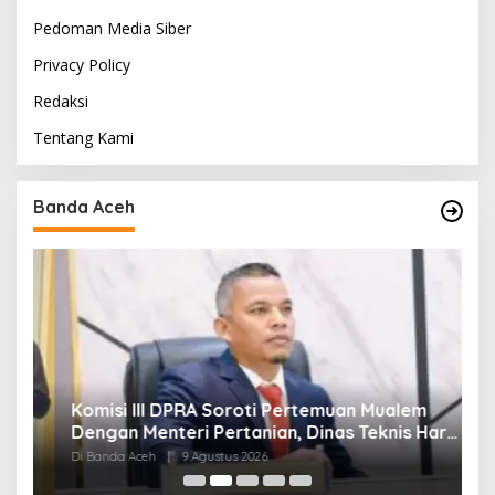
Pedoman Media Siber
Privacy Policy
Redaksi
Tentang Kami
Banda Aceh
t
Komisi III DPRA Soroti Pertemuan Mualem
P
i
Dengan Menteri Pertanian, Dinas Teknis Harus
D
Dilibatkan
Di Banda Aceh
|
9 Agustus 2026
Di