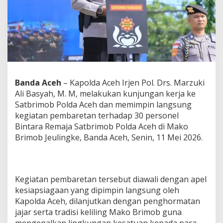
a
A
c
e
h
P
i
m
p
Banda Aceh
– Kapolda Aceh Irjen Pol. Drs. Marzuki
i
Ali Basyah, M. M, melakukan kunjungan kerja ke
n
P
Satbrimob Polda Aceh dan memimpin langsung
e
kegiatan pembaretan terhadap 30 personel
m
Bintara Remaja Satbrimob Polda Aceh di Mako
b
Brimob Jeulingke, Banda Aceh, Senin, 11 Mei 2026.
a
r
e
t
a
Kegiatan pembaretan tersebut diawali dengan apel
n
kesiapsiagaan yang dipimpin langsung oleh
3
Kapolda Aceh, dilanjutkan dengan penghormatan
0
B
jajar serta tradisi keliling Mako Brimob guna
i
mengenalkan lingkungan kesatuan kepada para