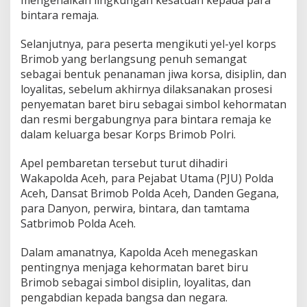
n
bintara remaja.
t
a
Selanjutnya, para peserta mengikuti yel-yel korps
r
a
Brimob yang berlangsung penuh semangat
R
sebagai bentuk penanaman jiwa korsa, disiplin, dan
e
loyalitas, sebelum akhirnya dilaksanakan prosesi
m
penyematan baret biru sebagai simbol kehormatan
a
dan resmi bergabungnya para bintara remaja ke
j
a
dalam keluarga besar Korps Brimob Polri.
S
a
Apel pembaretan tersebut turut dihadiri
t
Wakapolda Aceh, para Pejabat Utama (PJU) Polda
b
Aceh, Dansat Brimob Polda Aceh, Danden Gegana,
r
i
para Danyon, perwira, bintara, dan tamtama
m
Satbrimob Polda Aceh.
o
b
Dalam amanatnya, Kapolda Aceh menegaskan
P
pentingnya menjaga kehormatan baret biru
o
l
Brimob sebagai simbol disiplin, loyalitas, dan
d
pengabdian kepada bangsa dan negara.
a