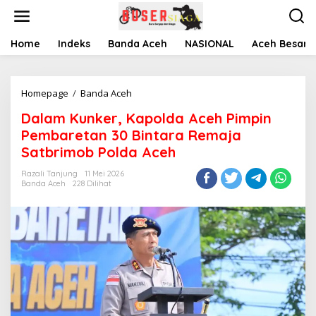
L
e
w
a
Home
Indeks
Banda Aceh
NASIONAL
Aceh Besar
t
i
k
Homepage
/
Banda Aceh
D
e
a
k
Dalam Kunker, Kapolda Aceh Pimpin
l
o
a
n
Pembaretan 30 Bintara Remaja
m
t
Satbrimob Polda Aceh
K
e
u
n
Razali Tanjung
11 Mei 2026
n
Banda Aceh
228 Dilihat
k
e
r
,
K
a
p
o
l
d