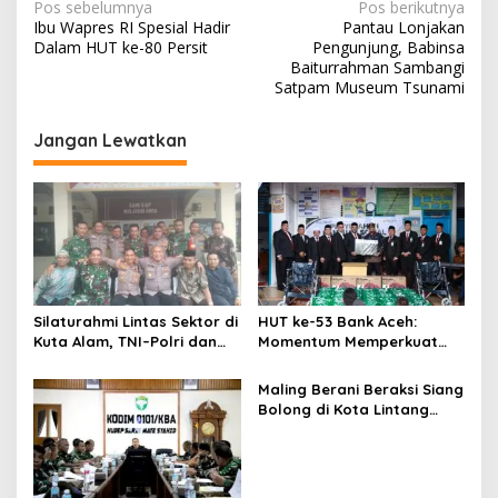
N
Pos sebelumnya
Pos berikutnya
Ibu Wapres RI Spesial Hadir
Pantau Lonjakan
a
Dalam HUT ke-80 Persit
Pengunjung, Babinsa
v
Baiturrahman Sambangi
Satpam Museum Tsunami
i
g
Jangan Lewatkan
a
s
i
p
o
s
Silaturahmi Lintas Sektor di
HUT ke-53 Bank Aceh:
Kuta Alam, TNI–Polri dan
Momentum Memperkuat
Desa Perkokoh
Amanah, Menumbuhkan
Kebersamaan
Keberkahan Bagi Aceh
Maling Berani Beraksi Siang
Bolong di Kota Lintang
Bawah, Warga Resah
Mendesak Polres
Tingkatkan Keamanan