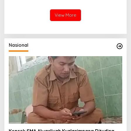
Satuan
Perkuat Sinergi Dukung
Infrastruktur
Ketenagalistrikan
View More
Nasional
Kepsek SMA Alwasliyah Kualasimpang Dituding