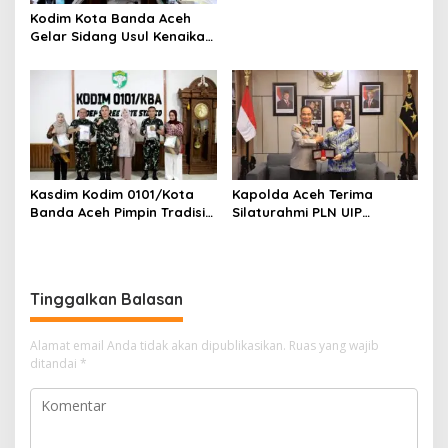
Kodim Kota Banda Aceh
Gelar Sidang Usul Kenaikan
Pangkat Bintara dan
Tamtama Periode 1 April
2027
Kasdim Kodim 0101/Kota
Kapolda Aceh Terima
Banda Aceh Pimpin Tradisi
Silaturahmi PLN UIP
Pelepasan Personel Pindah
Sumatera Bagian Utara,
Satuan
Perkuat Sinergi Dukung
Infrastruktur
Ketenagalistrikan
Tinggalkan Balasan
Alamat email Anda tidak akan dipublikasikan.
Ruas yang wajib
ditandai
*