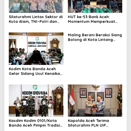
Silaturahmi Lintas Sektor di
HUT ke-53 Bank Aceh:
Kuta Alam, TNI–Polri dan
Momentum Memperkuat
Desa Perkokoh
Amanah, Menumbuhkan
Kebersamaan
Keberkahan Bagi Aceh
Maling Berani Beraksi Siang
Bolong di Kota Lintang
Bawah, Warga Resah
Mendesak Polres
Tingkatkan Keamanan
Kodim Kota Banda Aceh
Gelar Sidang Usul Kenaikan
Pangkat Bintara dan
Tamtama Periode 1 April
2027
Kasdim Kodim 0101/Kota
Kapolda Aceh Terima
Banda Aceh Pimpin Tradisi
Silaturahmi PLN UIP
Pelepasan Personel Pindah
Sumatera Bagian Utara,