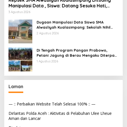
Manipulasi Data , Siswa: Datang Sesuka Hati,
Dana MBG Disalurkan ke Guru & Pesantren
3 Agustus 2026
Dugaan Manipulasi Data Siswa SMA
Alwasliyah Kualasimpang: Sekolah Nihil
Murid Tapi Terima Dana BOS & Paket
2 Agustus 2026
Makan Bergizi
Di Tengah Program Pangan Prabowo,
Petani Jagung di Berau Mengaku Diterpa
Tekanan Aparat
1 Agustus 2026
Laman
— :: Perbaikan Website Telah Selesai 100% :: —
Dirlantas Polda Aceh : Aktivitas di Pelabuhan Ulee Lheue
Aman dan Lancar