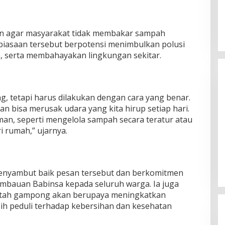
an agar masyarakat tidak membakar sampah
iasaan tersebut berpotensi menimbulkan polusi
 serta membahayakan lingkungan sekitar.
g, tetapi harus dilakukan dengan cara yang benar.
bisa merusak udara yang kita hirup setiap hari.
 aman, seperti mengelola sampah secara teratur atau
 rumah,” ujarnya.
Silaturahmi Lintas Sektor di Kuta
Alam, TNI–Polri dan Desa
Perkokoh Kebersamaan
Di Banda Aceh
|
6 Agustus 2026
enyambut baik pesan tersebut dan berkomitmen
mbauan Babinsa kepada seluruh warga. Ia juga
ah gampong akan berupaya meningkatkan
ih peduli terhadap kebersihan dan kesehatan