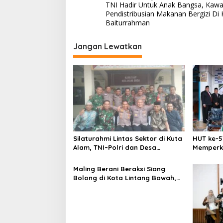
TNI Hadir Untuk Anak Bangsa, Kawa
a
Pendistribusian Makanan Bergizi D
v
Baiturrahman
i
Jangan Lewatkan
g
a
s
i
p
o
s
Silaturahmi Lintas Sektor di Kuta
HUT ke-5
Alam, TNI–Polri dan Desa
Memperk
Perkokoh Kebersamaan
Menumbu
Aceh
Maling Berani Beraksi Siang
Bolong di Kota Lintang Bawah,
Warga Resah Mendesak Polres
Tingkatkan Keamanan