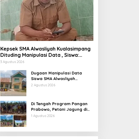
Kepsek SMA Alwasliyah Kualasimpang
Dituding Manipulasi Data , Siswa:
Datang Sesuka Hati, Dana MBG
3 Agustus 2026
Disalurkan ke Guru & Pesantren
Dugaan Manipulasi Data
Siswa SMA Alwasliyah
Kualasimpang: Sekolah Nihil
2 Agustus 2026
Murid Tapi Terima Dana BOS &
Paket Makan Bergizi
Di Tengah Program Pangan
Prabowo, Petani Jagung di
Berau Mengaku Diterpa
1 Agustus 2026
Tekanan Aparat