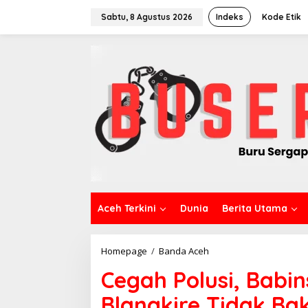
L
e
Sabtu, 8 Agustus 2026
Indeks
Kode Etik
w
a
t
i
k
e
k
o
n
t
e
n
Aceh Terkini
Dunia
Berita Utama
Homepage
/
Banda Aceh
C
e
Cegah Polusi, Bab
g
a
Blangkire Tidak B
h