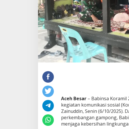
B
l
a
n
g
k
i
r
e
T
i
d
a
k
B
a
k
a
r
Aceh Besar
– Babinsa Koramil 
S
kegiatan komunikasi sosial (K
a
Zainuddin, Senin (6/10/2025).
m
p
perkembangan gampong, Babin
a
menjaga kebersihan lingkunga
h