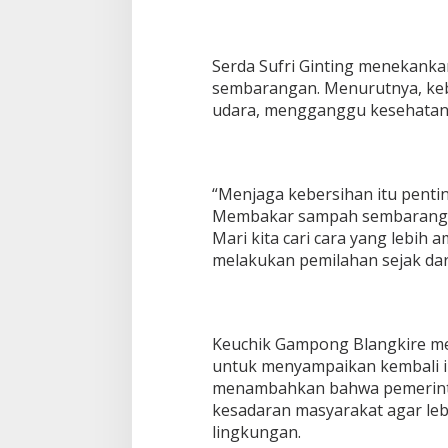
S
e
m
Serda Sufri Ginting menekank
b
a
sembarangan. Menurutnya, keb
r
udara, mengganggu kesehatan,
a
n
g
a
n
“Menjaga kebersihan itu pentin
Membakar sampah sembarangan 
Mari kita cari cara yang lebih
melakukan pemilahan sejak dari
Keuchik Gampong Blangkire m
untuk menyampaikan kembali i
menambahkan bahwa pemerint
kesadaran masyarakat agar leb
lingkungan.