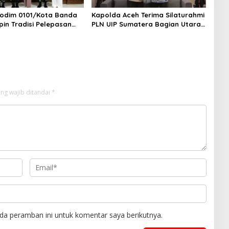
odim 0101/Kota Banda
Kapolda Aceh Terima Silaturahmi
pin Tradisi Pelepasan
PLN UIP Sumatera Bagian Utara,
 Pindah Satuan
Perkuat Sinergi Dukung
Infrastruktur Ketenagalistrikan
ng wajib ditandai
*
da peramban ini untuk komentar saya berikutnya.