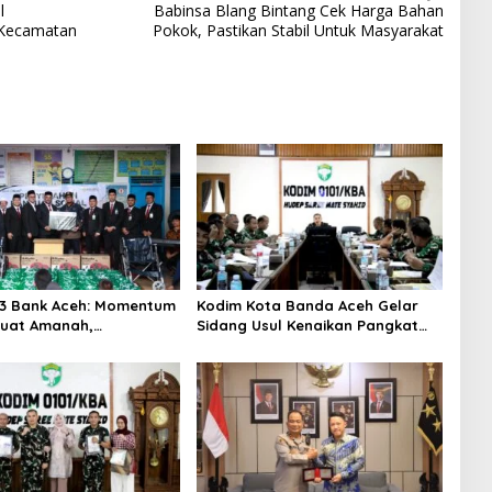
l
Babinsa Blang Bintang Cek Harga Bahan
i Kecamatan
Pokok, Pastikan Stabil Untuk Masyarakat
3 Bank Aceh: Momentum
Kodim Kota Banda Aceh Gelar
uat Amanah,
Sidang Usul Kenaikan Pangkat
hkan Keberkahan Bagi
Bintara dan Tamtama Periode 1
April 2027