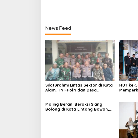
News Feed
Silaturahmi Lintas Sektor di Kuta
HUT ke-5
Alam, TNI–Polri dan Desa
Memperk
Perkokoh Kebersamaan
Menumbu
Aceh
Maling Berani Beraksi Siang
Bolong di Kota Lintang Bawah,
Warga Resah Mendesak Polres
Tingkatkan Keamanan