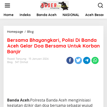
L
e
w
a
Home
Indeks
Banda Aceh
NASIONAL
Aceh Besar
t
i
k
Homepage
/
Blog
B
e
e
k
Bersama Bhayangkari, Polisi Di Banda
r
o
s
n
Aceh Gelar Doa Bersama Untuk Korban
a
t
Banjir
m
e
a
n
Razali Tanjung
15 Januari 2026
B
Blog
347 Dilihat
h
a
y
a
n
g
k
a
Banda Aceh
.Polresta Banda Aceh menginisiasi
r
i
kegiatan dzikir dan doa bersama sebagai wujud