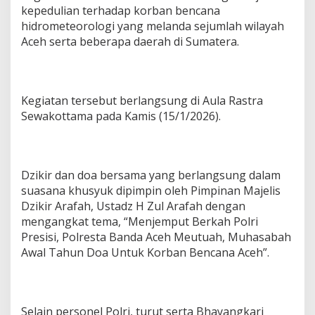
,
kepedulian terhadap korban bencana
P
hidrometeorologi yang melanda sejumlah wilayah
o
Aceh serta beberapa daerah di Sumatera.
l
i
s
i
D
Kegiatan tersebut berlangsung di Aula Rastra
i
Sewakottama pada Kamis (15/1/2026).
B
a
n
d
a
Dzikir dan doa bersama yang berlangsung dalam
A
suasana khusyuk dipimpin oleh Pimpinan Majelis
c
Dzikir Arafah, Ustadz H Zul Arafah dengan
e
mengangkat tema, “Menjemput Berkah Polri
h
G
Presisi, Polresta Banda Aceh Meutuah, Muhasabah
e
Awal Tahun Doa Untuk Korban Bencana Aceh”.
l
a
r
D
o
Selain personel Polri, turut serta Bhayangkari