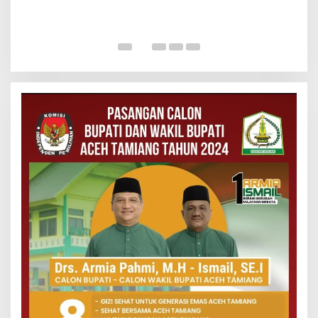
K
K
P
Di