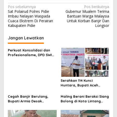
N
Pos sebelumnya
Pos berikutnya
Sat Polairud Polres Pidie
Gubernur Mualem Terima
a
Imbau Nelayan Waspada
Bantuan Warga Malaysia
v
Cuaca Ekstrem Di Perairan
Untuk Korban Banjir Dan
Kabupaten Pidie
Longsor
i
g
Jangan Lewatkan
a
s
Perkuat Konsolidasi dan
Profesionalisme, DPD SWI
i
Aceh Tamiang Gelar Rapat
p
Pleno Pengurus
o
s
Serahkan 114 Kunci
Huntara, Bupati Aceh
Tamiang Ucapkan Terima
Kasih Kepada Mercy
Cegah Banjir Berulang,
Maling Berani Beraksi Siang
Malaysia, Mohon Dukungan
Bupati Armia Desak
Bolong di Kota Lintang
Berkelanjutan
Pemerintah Pusat Segera
Bawah, Warga Resah
Normalisasi Sungai
Mendesak Polres
Tamiang
Tingkatkan Keamanan