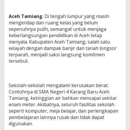
T
e
t
Aceh Tamiang
. Di tengah lumpur yang masih
a
mengendap dan ruang kelas yang belum
p
sepenuhnya pulih, semangat untuk menjaga
B
e
keberlangsungan pendidikan di Aceh tetap
r
menyala. Kabupaten Aceh Tamiang, salah satu
j
wilayah dengan dampak banjir dan tanah longsor
a
terparah, menjadi saksi langsung komitmen
l
a
tersebut.
n
Sekolah-sekolah mengalami kerusakan berat.
Contohnya di SMA Negeri 4 Karang Baru Aceh
Tamiang, ketinggian air bahkan mencapai sekitar
enam meter. Akibatnya, seluruh fasilitas sekolah
seperti komputer, meja belajar, dan perlengkapan
pembelajaran lainnya rusak dan tidak dapat
digunakan.