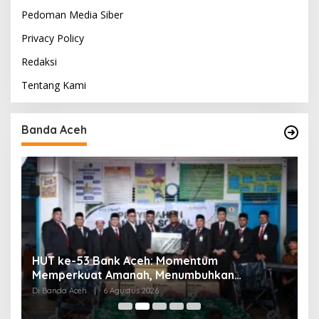
Pedoman Media Siber
Privacy Policy
Redaksi
Tentang Kami
Banda Aceh
HUT ke-53 Bank Aceh: Momentum
K
Memperkuat Amanah, Menumbuhkan
K
Keberkahan Bagi Aceh
P
Di Banda Aceh
|
6 Agustus 2026
Di