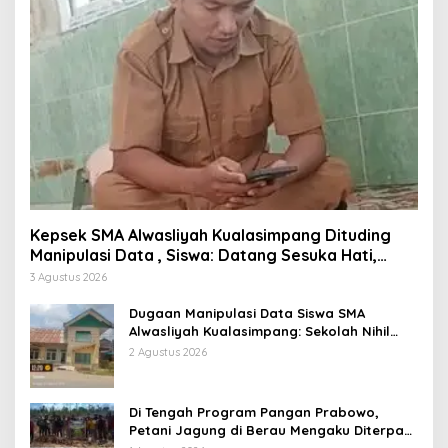
Kepsek SMA Alwasliyah Kualasimpang Dituding
Manipulasi Data , Siswa: Datang Sesuka Hati,
Dana MBG Disalurkan ke Guru & Pesantren
3 Agustus 2026
Dugaan Manipulasi Data Siswa SMA
Alwasliyah Kualasimpang: Sekolah Nihil
Murid Tapi Terima Dana BOS & Paket
2 Agustus 2026
Makan Bergizi
Di Tengah Program Pangan Prabowo,
Petani Jagung di Berau Mengaku Diterpa
Tekanan Aparat