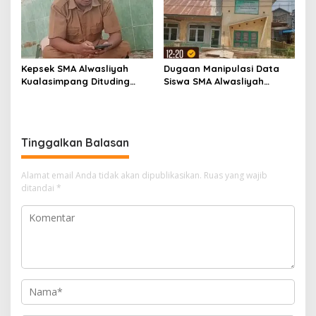
Kepsek SMA Alwasliyah
Dugaan Manipulasi Data
Kualasimpang Dituding
Siswa SMA Alwasliyah
Manipulasi Data , Siswa:
Kualasimpang: Sekolah
Datang Sesuka Hati, Dana
Nihil Murid Tapi Terima
MBG Disalurkan ke Guru &
Dana BOS & Paket Makan
Pesantren
Bergizi
Tinggalkan Balasan
Alamat email Anda tidak akan dipublikasikan.
Ruas yang wajib
ditandai
*