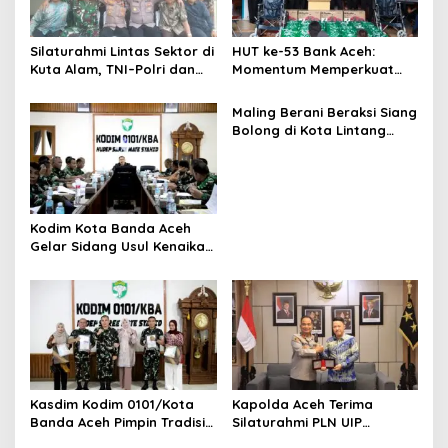
Silaturahmi Lintas Sektor di
HUT ke-53 Bank Aceh:
Kuta Alam, TNI–Polri dan
Momentum Memperkuat
Desa Perkokoh
Amanah, Menumbuhkan
Kebersamaan
Keberkahan Bagi Aceh
Maling Berani Beraksi Siang
Bolong di Kota Lintang
Bawah, Warga Resah
Mendesak Polres
Tingkatkan Keamanan
Kodim Kota Banda Aceh
Gelar Sidang Usul Kenaikan
Pangkat Bintara dan
Tamtama Periode 1 April
2027
Kasdim Kodim 0101/Kota
Kapolda Aceh Terima
Banda Aceh Pimpin Tradisi
Silaturahmi PLN UIP
Pelepasan Personel Pindah
Sumatera Bagian Utara,