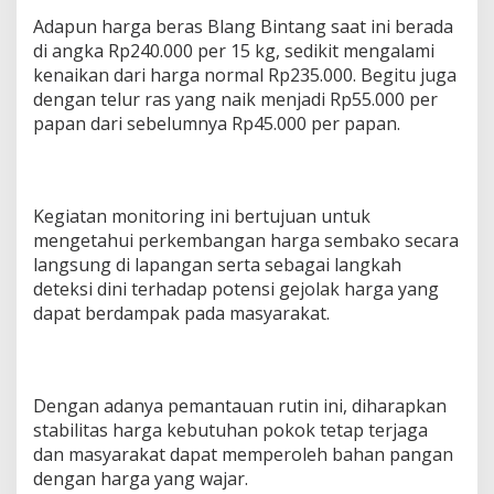
g
Adapun harga beras Blang Bintang saat ini berada
a
di angka Rp240.000 per 15 kg, sedikit mengalami
l
kenaikan dari harga normal Rp235.000. Begitu juga
a
m
dengan telur ras yang naik menjadi Rp55.000 per
i
papan dari sebelumnya Rp45.000 per papan.
K
e
n
a
i
Kegiatan monitoring ini bertujuan untuk
k
mengetahui perkembangan harga sembako secara
a
langsung di lapangan serta sebagai langkah
n
deteksi dini terhadap potensi gejolak harga yang
dapat berdampak pada masyarakat.
Dengan adanya pemantauan rutin ini, diharapkan
stabilitas harga kebutuhan pokok tetap terjaga
dan masyarakat dapat memperoleh bahan pangan
dengan harga yang wajar.