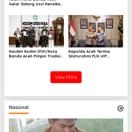
Gelar Sidang Usul Kenaikan
Pangkat Bintara dan
Tamtama Periode 1 April
2027
Kasdim Kodim 0101/Kota
Kapolda Aceh Terima
Banda Aceh Pimpin Tradisi
Silaturahmi PLN UIP
Pelepasan Personel Pindah
Sumatera Bagian Utara,
Satuan
Perkuat Sinergi Dukung
Infrastruktur
Ketenagalistrikan
View More
Nasional