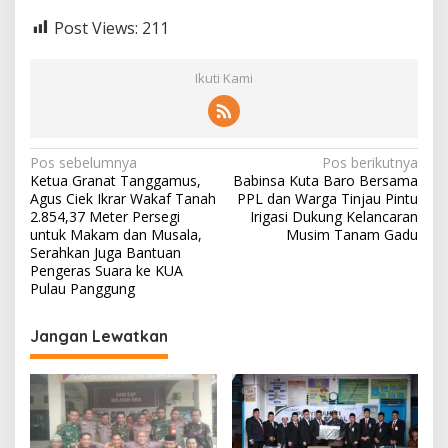
Post Views:
211
Ikuti Kami
N
Pos sebelumnya
Pos berikutnya
Ketua Granat Tanggamus,
Babinsa Kuta Baro Bersama
a
Agus Ciek Ikrar Wakaf Tanah
PPL dan Warga Tinjau Pintu
v
2.854,37 Meter Persegi
Irigasi Dukung Kelancaran
untuk Makam dan Musala,
Musim Tanam Gadu
i
Serahkan Juga Bantuan
Pengeras Suara ke KUA
g
Pulau Panggung
a
s
Jangan Lewatkan
i
p
o
s