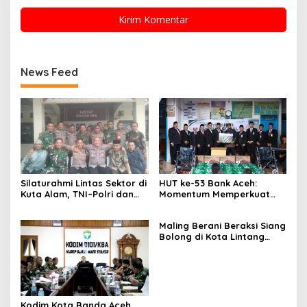
News Feed
Silaturahmi Lintas Sektor di
HUT ke-53 Bank Aceh:
Kuta Alam, TNI–Polri dan
Momentum Memperkuat
Desa Perkokoh
Amanah, Menumbuhkan
Kebersamaan
Keberkahan Bagi Aceh
Maling Berani Beraksi Siang
Bolong di Kota Lintang
Bawah, Warga Resah
Mendesak Polres
Tingkatkan Keamanan
Kodim Kota Banda Aceh