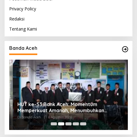
Privacy Policy
Redaksi
Tentang Kami
Banda Aceh
HUT ke-53 Bank Aceh: Momentum
K
Memperkuat Amanah, Menumbuhkan
K
Keberkahan Bagi Aceh
P
Di Banda Aceh
|
6 Agustus 2026
Di