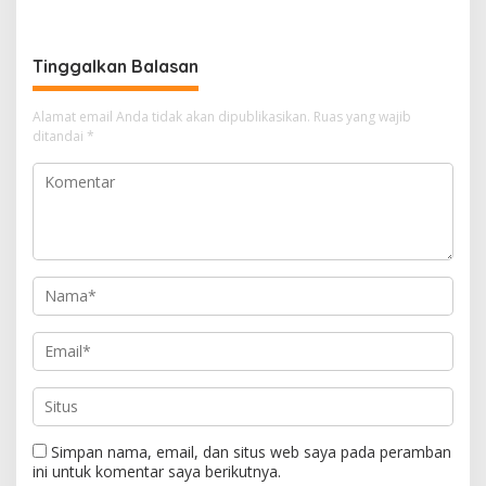
Satuan
Perkuat Sinergi Dukung
Infrastruktur
Ketenagalistrikan
Tinggalkan Balasan
Alamat email Anda tidak akan dipublikasikan.
Ruas yang wajib
ditandai
*
Simpan nama, email, dan situs web saya pada peramban
ini untuk komentar saya berikutnya.