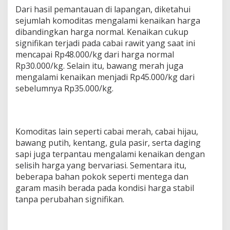
u
Dari hasil pemantauan di lapangan, diketahui
k
sejumlah komoditas mengalami kenaikan harga
o
dibandingkan harga normal. Kenaikan cukup
h
signifikan terjadi pada cabai rawit yang saat ini
,
S
mencapai Rp48.000/kg dari harga normal
e
Rp30.000/kg. Selain itu, bawang merah juga
j
mengalami kenaikan menjadi Rp45.000/kg dari
u
sebelumnya Rp35.000/kg.
m
l
a
h
K
Komoditas lain seperti cabai merah, cabai hijau,
o
bawang putih, kentang, gula pasir, serta daging
m
sapi juga terpantau mengalami kenaikan dengan
o
d
selisih harga yang bervariasi. Sementara itu,
i
beberapa bahan pokok seperti mentega dan
t
garam masih berada pada kondisi harga stabil
a
tanpa perubahan signifikan.
s
M
e
n