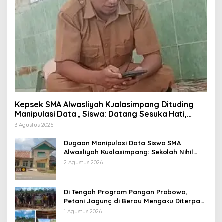
Kepsek SMA Alwasliyah Kualasimpang Dituding
Manipulasi Data , Siswa: Datang Sesuka Hati,
Dana MBG Disalurkan ke Guru & Pesantren
3 Agustus 2026
Dugaan Manipulasi Data Siswa SMA
Alwasliyah Kualasimpang: Sekolah Nihil
Murid Tapi Terima Dana BOS & Paket
2 Agustus 2026
Makan Bergizi
Di Tengah Program Pangan Prabowo,
Petani Jagung di Berau Mengaku Diterpa
Tekanan Aparat
1 Agustus 2026