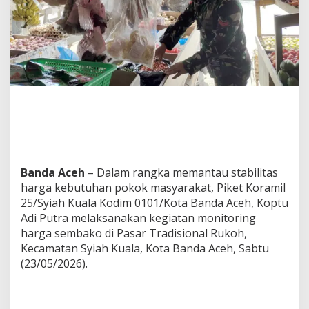
a
n
t
a
u
H
a
r
g
a
S
e
m
b
Banda Aceh
– Dalam rangka memantau stabilitas
a
harga kebutuhan pokok masyarakat, Piket Koramil
k
25/Syiah Kuala Kodim 0101/Kota Banda Aceh, Koptu
o
Adi Putra melaksanakan kegiatan monitoring
d
i
harga sembako di Pasar Tradisional Rukoh,
P
Kecamatan Syiah Kuala, Kota Banda Aceh, Sabtu
a
(23/05/2026).
s
a
r
R