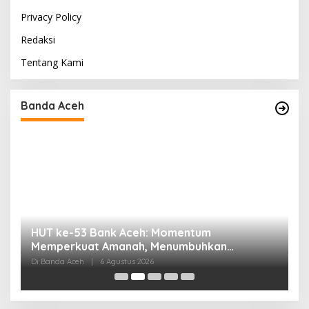
Privacy Policy
Redaksi
Tentang Kami
Banda Aceh
HUT ke-53 Bank Aceh: Momentum
K
Memperkuat Amanah, Menumbuhkan
K
Keberkahan Bagi Aceh
P
Di Banda Aceh
|
6 Agustus 2026
Di