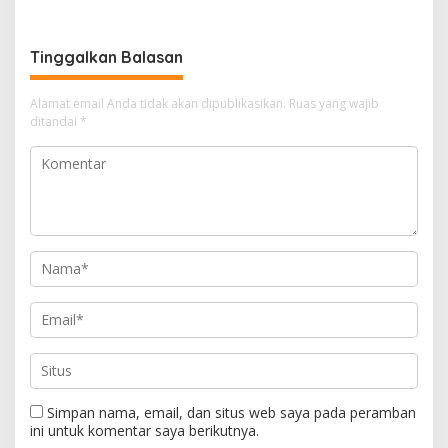
Tenggelam Di Ujong Batee
Hydrometeorologi 2026,
Perkuat Kesiapsiagaan
Hadapi Ancaman
Tinggalkan Balasan
Kekeringan
Alamat email Anda tidak akan dipublikasikan.
Ruas yang wajib
ditandai
*
Simpan nama, email, dan situs web saya pada peramban
ini untuk komentar saya berikutnya.