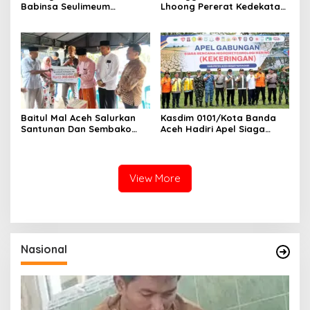
Babinsa Seulimeum
Lhoong Pererat Kedekatan
Dampingi Imunisasi Campak
dengan Masyarakat Desa
di Tanoh Abee
Gle Bruek
Baitul Mal Aceh Salurkan
Kasdim 0101/Kota Banda
Santunan Dan Sembako
Aceh Hadiri Apel Siaga
Untuk Ahli Waris Korban
Bencana
Tenggelam Di Ujong Batee
Hydrometeorologi 2026,
Perkuat Kesiapsiagaan
Hadapi Ancaman
View More
Kekeringan
Nasional