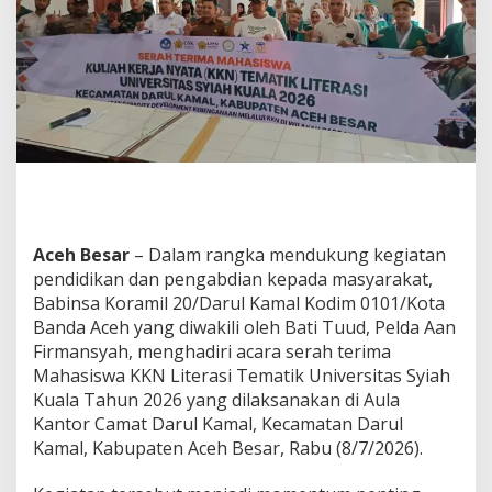
T
e
r
i
m
a
M
a
h
a
s
i
s
Aceh Besar
– Dalam rangka mendukung kegiatan
w
pendidikan dan pengabdian kepada masyarakat,
a
Babinsa Koramil 20/Darul Kamal Kodim 0101/Kota
K
Banda Aceh yang diwakili oleh Bati Tuud, Pelda Aan
K
N
Firmansyah, menghadiri acara serah terima
U
Mahasiswa KKN Literasi Tematik Universitas Syiah
S
Kuala Tahun 2026 yang dilaksanakan di Aula
K
Kantor Camat Darul Kamal, Kecamatan Darul
d
i
Kamal, Kabupaten Aceh Besar, Rabu (8/7/2026).
D
a