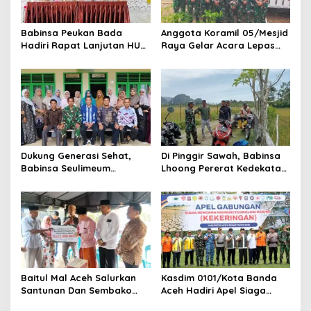
s
Babinsa Peukan Bada
Anggota Koramil 05/Mesjid
Hadiri Rapat Lanjutan HUT
Raya Gelar Acara Lepas
RI ke-81, Perkuat Sinergi
Sambut Danramil
Lintas Sektor
Dukung Generasi Sehat,
Di Pinggir Sawah, Babinsa
Babinsa Seulimeum
Lhoong Pererat Kedekatan
Dampingi Imunisasi Campak
dengan Masyarakat Desa
di Tanoh Abee
Gle Bruek
Baitul Mal Aceh Salurkan
Kasdim 0101/Kota Banda
Santunan Dan Sembako
Aceh Hadiri Apel Siaga
Untuk Ahli Waris Korban
Bencana