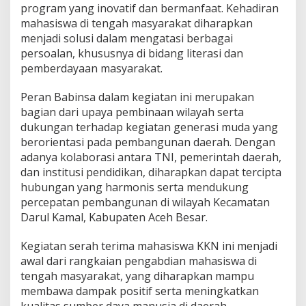
program yang inovatif dan bermanfaat. Kehadiran
u
k
mahasiswa di tengah masyarakat diharapkan
a
menjadi solusi dalam mengatasi berbagai
s
persoalan, khususnya di bidang literasi dan
i
pemberdayaan masyarakat.
d
a
n
Peran Babinsa dalam kegiatan ini merupakan
P
bagian dari upaya pembinaan wilayah serta
e
dukungan terhadap kegiatan generasi muda yang
n
berorientasi pada pembangunan daerah. Dengan
g
adanya kolaborasi antara TNI, pemerintah daerah,
a
b
dan institusi pendidikan, diharapkan dapat tercipta
d
hubungan yang harmonis serta mendukung
i
percepatan pembangunan di wilayah Kecamatan
a
Darul Kamal, Kabupaten Aceh Besar.
n
M
a
Kegiatan serah terima mahasiswa KKN ini menjadi
s
awal dari rangkaian pengabdian mahasiswa di
y
tengah masyarakat, yang diharapkan mampu
a
membawa dampak positif serta meningkatkan
r
a
kualitas sumber daya manusia di daerah.