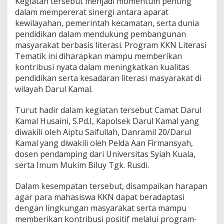
Kegiatan tersebut menjadi momentum penting
r
dalam mempererat sinergi antara aparat
u
kewilayahan, pemerintah kecamatan, serta dunia
l
K
pendidikan dalam mendukung pembangunan
a
masyarakat berbasis literasi. Program KKN Literasi
m
Tematik ini diharapkan mampu memberikan
a
kontribusi nyata dalam meningkatkan kualitas
l
pendidikan serta kesadaran literasi masyarakat di
,
P
wilayah Darul Kamal.
e
r
Turut hadir dalam kegiatan tersebut Camat Darul
k
Kamal Husaini, S.Pd.I, Kapolsek Darul Kamal yang
u
diwakili oleh Aiptu Saifullah, Danramil 20/Darul
a
t
Kamal yang diwakili oleh Pelda Aan Firmansyah,
S
dosen pendamping dari Universitas Syiah Kuala,
i
serta Imum Mukim Biluy Tgk. Rusdi.
n
e
Dalam kesempatan tersebut, disampaikan harapan
r
g
agar para mahasiswa KKN dapat beradaptasi
i
dengan lingkungan masyarakat serta mampu
E
memberikan kontribusi positif melalui program-
d