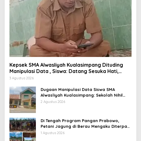
Kepsek SMA Alwasliyah Kualasimpang Dituding
Manipulasi Data , Siswa: Datang Sesuka Hati,
Dana MBG Disalurkan ke Guru & Pesantren
3 Agustus 2026
Dugaan Manipulasi Data Siswa SMA
Alwasliyah Kualasimpang: Sekolah Nihil
Murid Tapi Terima Dana BOS & Paket
2 Agustus 2026
Makan Bergizi
Di Tengah Program Pangan Prabowo,
Petani Jagung di Berau Mengaku Diterpa
Tekanan Aparat
1 Agustus 2026