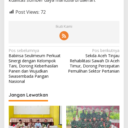
k
a
Post Views:
72
t
Ikuti Kami
N
Pos sebelumnya
Pos berikutnya
Babinsa Seulimeum Perkuat
Sekda Aceh Tinjau
a
Sinergi dengan Kelompok
Rehabilitasi Sawah Di Aceh
v
Tani, Dorong Keberhasilan
Timur, Dorong Percepatan
Panen dan Wujudkan
Pemulihan Sektor Pertanian
i
Swasembada Pangan
Nasional
g
a
Jangan Lewatkan
s
i
p
o