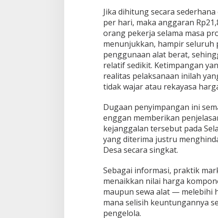
Jika dihitung secara sederhan
per hari, maka anggaran Rp21,8
orang pekerja selama masa pro
menunjukkan, hampir seluruh p
penggunaan alat berat, sehin
relatif sedikit. Ketimpangan 
realitas pelaksanaan inilah y
tidak wajar atau rekayasa harg
Dugaan penyimpangan ini sema
enggan memberikan penjelasan
kejanggalan tersebut pada Sel
yang diterima justru menghindar
Desa secara singkat.
Sebagai informasi, praktik ma
menaikkan nilai harga komponen
maupun sewa alat — melebihi ha
mana selisih keuntungannya ser
pengelola.