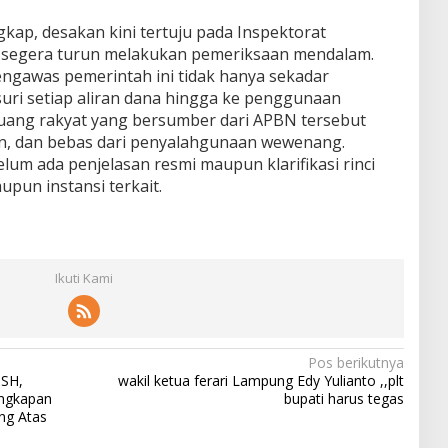
gkap, desakan kini tertuju pada Inspektorat
 segera turun melakukan pemeriksaan mendalam.
ngawas pemerintah ini tidak hanya sekadar
uri setiap aliran dana hingga ke penggunaan
uang rakyat yang bersumber dari APBN tersebut
ran, dan bebas dari penyalahgunaan wewenang.
elum ada penjelasan resmi maupun klarifikasi rinci
upun instansi terkait.
Ikuti Kami
Pos berikutnya
 SH,
wakil ketua ferari Lampung Edy Yulianto ,,plt
engkapan
bupati harus tegas
ng Atas