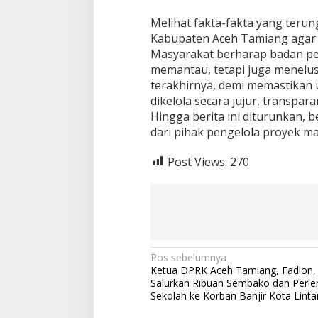
Melihat fakta-fakta yang terun
Kabupaten Aceh Tamiang agar
Masyarakat berharap badan pe
memantau, tetapi juga menelus
terakhirnya, demi memastikan 
dikelola secara jujur, transpa
Hingga berita ini diturunkan, b
dari pihak pengelola proyek ma
Post Views:
270
N
Pos sebelumnya
Ketua DPRK Aceh Tamiang, Fadlon,
a
Salurkan Ribuan Sembako dan Perl
v
Sekolah ke Korban Banjir Kota Linta