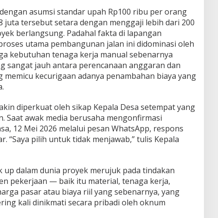
a dengan asumsi standar upah Rp100 ribu per orang
 juta tersebut setara dengan menggaji lebih dari 200
yek berlangsung. Padahal fakta di lapangan
roses utama pembangunan jalan ini didominasi oleh
gga kebutuhan tenaga kerja manual sebenarnya
yang sangat jauh antara perencanaan anggaran dan
ang memicu kecurigaan adanya penambahan biaya yang
a.
kin diperkuat oleh sikap Kepala Desa setempat yang
. Saat awak media berusaha mengonfirmasi
asa, 12 Mei 2026 melalui pesan WhatsApp, respons
. “Saya pilih untuk tidak menjawab,” tulis Kepala
rk up dalam dunia proyek merujuk pada tindakan
 pekerjaan — baik itu material, tenaga kerja,
rga pasar atau biaya riil yang sebenarnya, yang
ing kali dinikmati secara pribadi oleh oknum