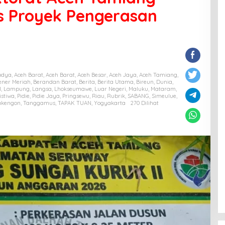
s Proyek Pengerasan
bdya
,
Aceh Barat
,
Aceh Barat
,
Aceh Besar
,
Aceh Jaya
,
Aceh Tamiang
,
ener Meriah
,
Berandan Barat
,
Berita
,
Berita Utama
,
Bireun
,
Dunia
,
l
,
Lampung
,
Langsa
,
Lhokseumawe
,
Luar Negeri
,
Maluku
,
Mataram
,
istiwa
,
Pidie
,
Pidie Jaya
,
Pringsewu
,
Riau
,
Rubrik
,
SABANG
,
Simeulue
,
akengon
,
Tanggamus
,
TAPAK TUAN
,
Yogyakarta
270 Dilihat