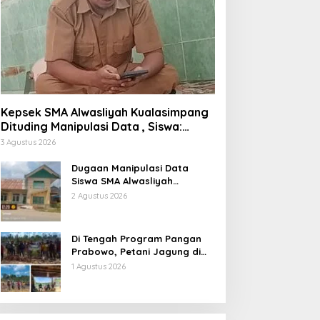
Kepsek SMA Alwasliyah Kualasimpang
Dituding Manipulasi Data , Siswa:
Datang Sesuka Hati, Dana MBG
3 Agustus 2026
Disalurkan ke Guru & Pesantren
Dugaan Manipulasi Data
Siswa SMA Alwasliyah
Kualasimpang: Sekolah Nihil
2 Agustus 2026
Murid Tapi Terima Dana BOS &
Paket Makan Bergizi
Di Tengah Program Pangan
Prabowo, Petani Jagung di
Berau Mengaku Diterpa
1 Agustus 2026
Tekanan Aparat