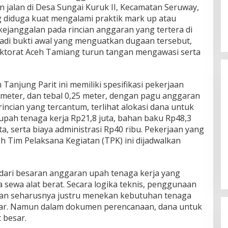
 jalan di Desa Sungai Kuruk II, Kecamatan Seruway,
 diduga kuat mengalami praktik mark up atau
ejanggalan pada rincian anggaran yang tertera di
adi bukti awal yang menguatkan dugaan tersebut,
ektorat Aceh Tamiang turun tangan mengawasi serta
Tanjung Parit ini memiliki spesifikasi pekerjaan
 meter, dan tebal 0,25 meter, dengan pagu anggaran
incian yang tercantum, terlihat alokasi dana untuk
upah tenaga kerja Rp21,8 juta, bahan baku Rp48,3
ta, serta biaya administrasi Rp40 ribu. Pekerjaan yang
Silaturahmi Lintas Sektor di Kuta
eh Tim Pelaksana Kegiatan (TPK) ini dijadwalkan
Alam, TNI–Polri dan Desa
Perkokoh Kebersamaan
Di Banda Aceh
|
6 Agustus 2026
 dari besaran anggaran upah tenaga kerja yang
 sewa alat berat. Secara logika teknis, penggunaan
alan seharusnya justru menekan kebutuhan tenaga
sar. Namun dalam dokumen perencanaan, dana untuk
 besar.