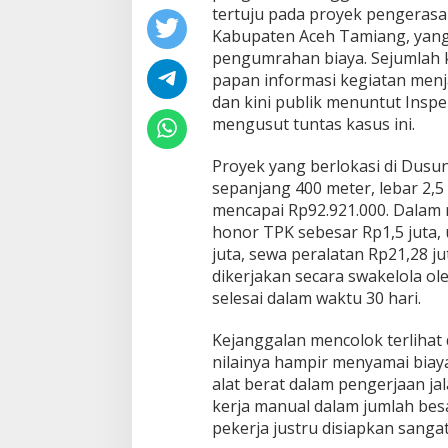
a
tertuju pada proyek pengerasan
n
Kabupaten Aceh Tamiang, yang
g
pengumrahan biaya. Sejumlah k
D
papan informasi kegiatan menj
i
dan kini publik menuntut Insp
m
i
mengusut tuntas kasus ini.
n
t
Proyek yang berlokasi di Dusun 
a
sepanjang 400 meter, lebar 2,5
U
mencapai Rp92.921.000. Dalam r
s
u
honor TPK sebesar Rp1,5 juta, 
t
juta, sewa peralatan Rp21,28 ju
T
dikerjakan secara swakelola ol
u
selesai dalam waktu 30 hari.
n
t
a
Kejanggalan mencolok terlihat
s
nilainya hampir menyamai biaya
P
alat berat dalam pengerjaan j
r
kerja manual dalam jumlah be
o
y
pekerja justru disiapkan sangat
e