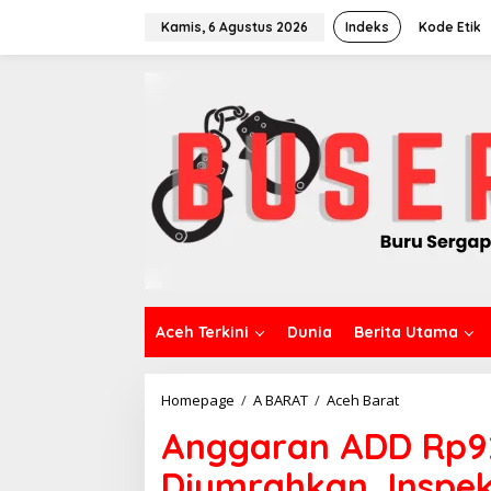
L
e
Kamis, 6 Agustus 2026
Indeks
Kode Etik
w
a
t
i
k
e
k
o
n
t
e
n
Aceh Terkini
Dunia
Berita Utama
Homepage
/
A BARAT
/
Aceh Barat
A
n
Anggaran ADD Rp92
g
g
Diumrahkan, Inspe
a