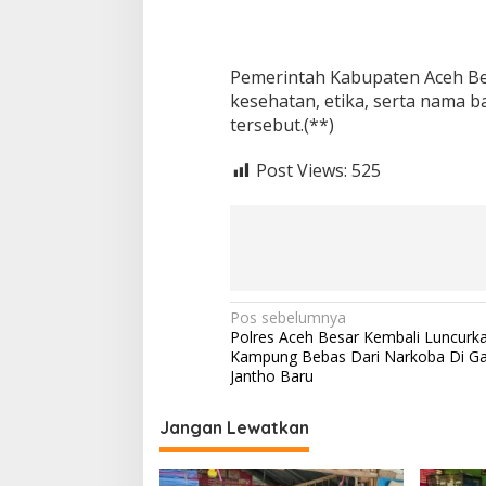
Pemerintah Kabupaten Aceh Be
kesehatan, etika, serta nama 
tersebut.(**)
Post Views:
525
N
Pos sebelumnya
Polres Aceh Besar Kembali Luncurk
a
Kampung Bebas Dari Narkoba Di 
v
Jantho Baru
i
Jangan Lewatkan
g
a