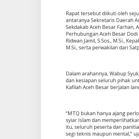
c
e
Rapat tersebut diikuti oleh se
h
antaranya Sekretaris Daerah Aceh
B
e
Sekdakab Aceh Besar Farhan, AP, 
s
Perhubungan Aceh Besar Dodi Tr
a
Ridwan Jamil, S.Sos., M.Si., Kepa
r
M.Si., serta perwakilan dari Sa
K
e
P
i
d
Dalam arahannya, Wabup Syukr
i
dan kesiapan seluruh pihak un
e
Kafilah Aceh Besar berjalan lan
J
a
y
a
“MTQ bukan hanya ajang perl
syiar Islam dan memperlihatka
itu, seluruh peserta dan paniti
segi teknis maupun mental,” uj