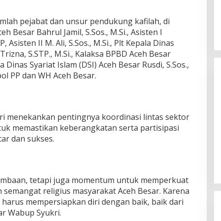
jumlah pejabat dan unsur pendukung kafilah, di
 Besar Bahrul Jamil, S.Sos., M.Si., Asisten I
Asisten II M. Ali, S.Sos., M.Si., Plt Kepala Dinas
izna, S.STP., M.Si., Kalaksa BPBD Aceh Besar
la Dinas Syariat Islam (DSI) Aceh Besar Rusdi, S.Sos.,
tpol PP dan WH Aceh Besar.
i menekankan pentingnya koordinasi lintas sektor
tuk memastikan keberangkatan serta partisipasi
Silaturahmi Lintas Sektor di Kuta
car dan sukses.
Alam, TNI–Polri dan Desa
Perkokoh Kebersamaan
Di Banda Aceh
|
6 Agustus 2026
ombaan, tetapi juga momentum untuk memperkuat
n semangat religius masyarakat Aceh Besar. Karena
a harus mempersiapkan diri dengan baik, baik dari
ar Wabup Syukri.