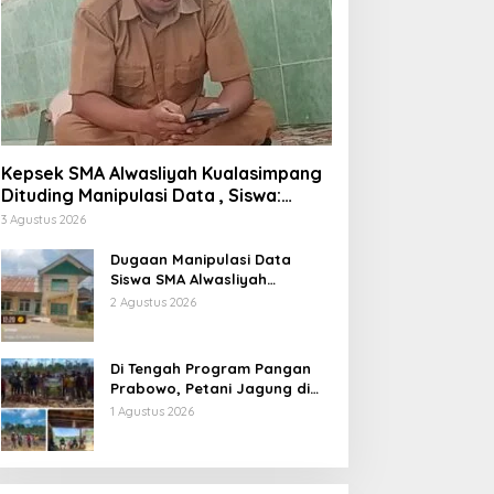
Kepsek SMA Alwasliyah Kualasimpang
Dituding Manipulasi Data , Siswa:
Datang Sesuka Hati, Dana MBG
3 Agustus 2026
Disalurkan ke Guru & Pesantren
Dugaan Manipulasi Data
Siswa SMA Alwasliyah
Kualasimpang: Sekolah Nihil
2 Agustus 2026
Murid Tapi Terima Dana BOS &
Paket Makan Bergizi
Di Tengah Program Pangan
Prabowo, Petani Jagung di
Berau Mengaku Diterpa
1 Agustus 2026
Tekanan Aparat