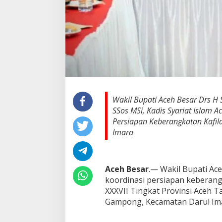
n
K
e
b
e
r
a
n
g
k
a
Wakil Bupati Aceh Besar Drs H S
t
SSos MSi, Kadis Syariat Islam A
a
Persiapan Keberangkatan Kafil
n
K
Imara
a
f
i
l
Aceh Besar
.— Wakil Bupati Ace
a
koordinasi persiapan keberang
h
XXXVII Tingkat Provinsi Aceh 
M
Gampong, Kecamatan Darul Imar
T
Q
A