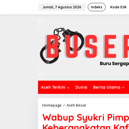
L
e
Jumat, 7 Agustus 2026
Indeks
Kode Etik
w
a
t
i
k
e
k
o
n
t
e
n
Aceh Terkini
Dunia
Berita Utama
Homepage
/
Aceh Besar
W
a
Wabup Syukri Pimp
b
u
Keberangkatan Kaf
p