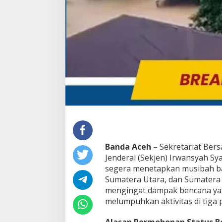
P
r
a
b
o
w
o
T
e
t
a
p
k
a
n
B
Banda Aceh
– Sekretariat Bers
a
n
Jenderal (Sekjen) Irwansyah S
j
segera menetapkan musibah ba
i
Sumatera Utara, dan Sumatera 
r
mengingat dampak bencana yang
S
melumpuhkan aktivitas di tiga p
u
m
a
Alasan Permohonan Status B