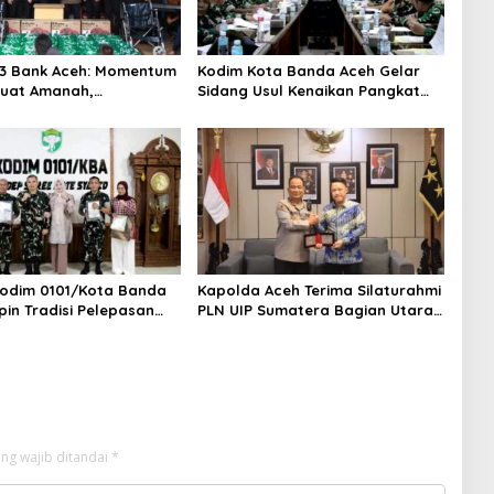
3 Bank Aceh: Momentum
Kodim Kota Banda Aceh Gelar
uat Amanah,
Sidang Usul Kenaikan Pangkat
hkan Keberkahan Bagi
Bintara dan Tamtama Periode 1
April 2027
odim 0101/Kota Banda
Kapolda Aceh Terima Silaturahmi
pin Tradisi Pelepasan
PLN UIP Sumatera Bagian Utara,
 Pindah Satuan
Perkuat Sinergi Dukung
Infrastruktur Ketenagalistrikan
ng wajib ditandai
*