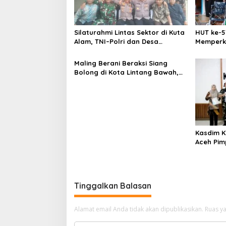
p
o
s
Silaturahmi Lintas Sektor di Kuta
HUT ke-5
Alam, TNI–Polri dan Desa
Memperk
Perkokoh Kebersamaan
Menumbu
Aceh
Maling Berani Beraksi Siang
Bolong di Kota Lintang Bawah,
Warga Resah Mendesak Polres
Tingkatkan Keamanan
Kasdim K
Aceh Pim
Personel
Tinggalkan Balasan
Alamat email Anda tidak akan dipublikasikan.
Ruas ya