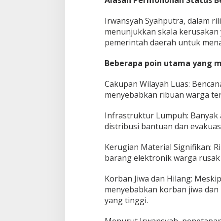
t
e
Irwansyah Syahputra, dalam ri
r
menunjukkan skala kerusakan 
a
S
pemerintah daerah untuk mena
e
b
Beberapa poin utama yang me
a
g
Cakupan Wilayah Luas: Bencana t
a
menyebabkan ribuan warga te
i
B
e
Infrastruktur Lumpuh: Banyak a
n
distribusi bantuan dan evakuasi
c
a
Kerugian Material Signifikan:
n
a
barang elektronik warga rusak 
N
a
Korban Jiwa dan Hilang: Meskip
s
menyebabkan korban jiwa dan 
i
yang tinggi.
o
n
a
Menurut Irwansyah, penetapan