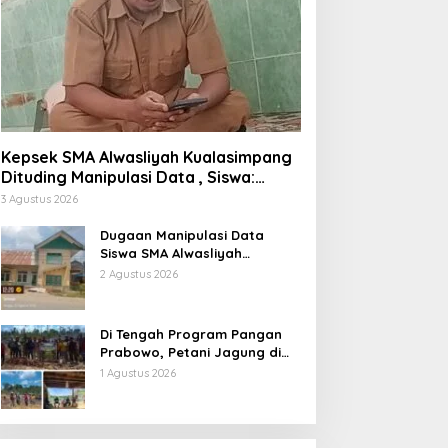
Kepsek SMA Alwasliyah Kualasimpang
Dituding Manipulasi Data , Siswa:
Datang Sesuka Hati, Dana MBG
3 Agustus 2026
Disalurkan ke Guru & Pesantren
Dugaan Manipulasi Data
Siswa SMA Alwasliyah
Kualasimpang: Sekolah Nihil
2 Agustus 2026
Murid Tapi Terima Dana BOS &
Paket Makan Bergizi
Di Tengah Program Pangan
Prabowo, Petani Jagung di
Berau Mengaku Diterpa
1 Agustus 2026
Tekanan Aparat