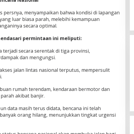
lis persnya, menyampaikan bahwa kondisi di lapangan
yang luar biasa parah, melebihi kemampuan
nganinya secara optimal.
ndasari permintaan ini meliputi:
erjadi secara serentak di tiga provinsi,
rdampak dan mengungsi.
kses jalan lintas nasional terputus, mempersulit
.
Silaturahmi Lintas Sektor di Kuta
Alam, TNI–Polri dan Desa
 Ribuan rumah terendam, kendaraan bermotor dan
Perkokoh Kebersamaan
Di Banda Aceh
|
6 Agustus 2026
parah akibat banjir.
un data masih terus didata, bencana ini telah
banyak orang hilang, menunjukkan tingkat urgensi
 status bencana nasional akan membuka jalan bagi