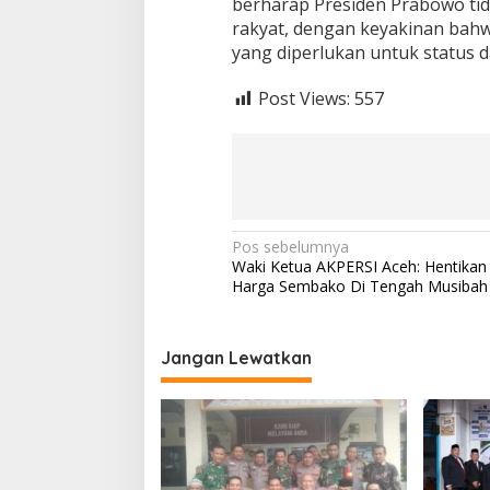
berharap Presiden Prabowo ti
rakyat, dengan keyakinan bahw
yang diperlukan untuk status d
Post Views:
557
N
Pos sebelumnya
Waki Ketua AKPERSI Aceh: Hentikan
a
Harga Sembako Di Tengah Musibah 
v
i
Jangan Lewatkan
g
a
s
i