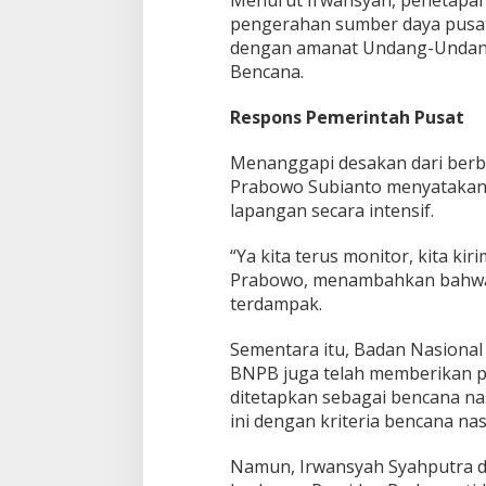
l
pengerahan sumber daya pusat y
dengan amanat Undang-Undan
Bencana.
Respons Pemerintah Pusat
Menanggapi desakan dari berba
Prabowo Subianto menyatakan 
lapangan secara intensif.
“Ya kita terus monitor, kita kir
Prabowo, menambahkan bahwa b
terdampak.
Sementara itu, Badan Nasiona
BNPB juga telah memberikan pe
ditetapkan sebagai bencana n
ini dengan kriteria bencana na
Namun, Irwansyah Syahputra da