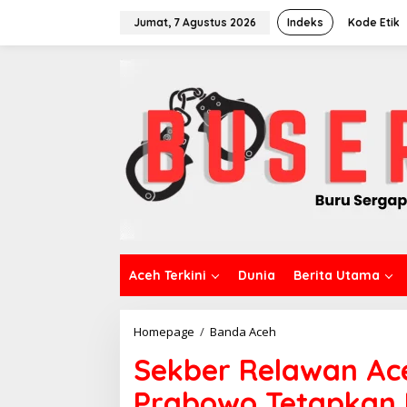
L
e
Jumat, 7 Agustus 2026
Indeks
Kode Etik
w
a
t
i
k
e
k
o
n
t
e
n
Aceh Terkini
Dunia
Berita Utama
Homepage
/
Banda Aceh
S
e
Sekber Relawan Ac
k
b
Prabowo Tetapkan 
e