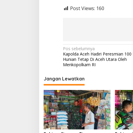
Post Views:
160
N
Pos sebelumnya
Kapolda Aceh Hadiri Peresmian 100 
a
Hunian Tetap Di Aceh Utara Oleh
v
Menkopolkam RI
i
Jangan Lewatkan
g
a
s
i
p
o