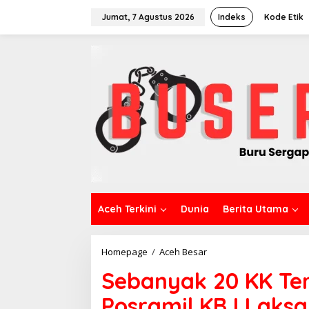
L
e
Jumat, 7 Agustus 2026
Indeks
Kode Etik
w
a
t
i
k
e
k
o
n
t
e
n
Aceh Terkini
Dunia
Berita Utama
Homepage
/
Aceh Besar
S
e
Sebanyak 20 KK Te
b
a
Posramil KBJ Laks
n