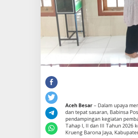
a
P
o
s
r
a
m
i
l
K
B
J
L
a
k
s
a
n
a
Aceh Besar
– Dalam upaya mema
k
dan tepat sasaran, Babinsa Po
a
pendampingan kegiatan pemba
n
P
Tahap I, II dan III Tahun 202
e
Krueng Barona Jaya, Kabupaten
n