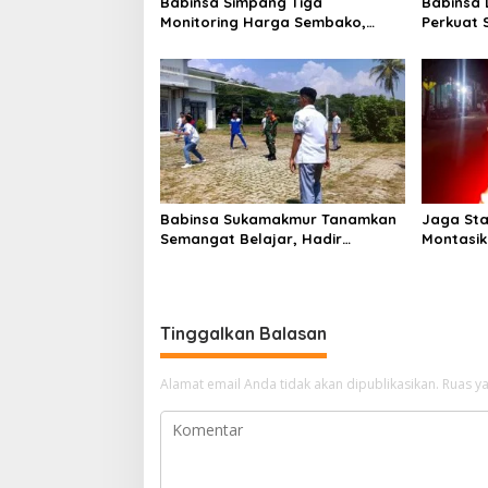
s
Babinsa Simpang Tiga
Babinsa
Monitoring Harga Sembako,
Perkuat 
Pastikan Stabilitas dan
Pendidik
Ketersediaan Bahan Pokok
Kenakal
Narkoba
Babinsa Sukamakmur Tanamkan
Jaga Sta
Semangat Belajar, Hadir
Montasik 
Langsung di SMAN 1 untuk
Keamanan
Motivasi Siswa
Tinggalkan Balasan
Alamat email Anda tidak akan dipublikasikan.
Ruas ya