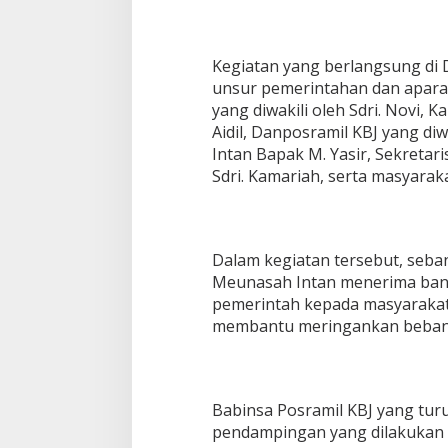
d
a
m
Kegiatan yang berlangsung di 
p
i
unsur pemerintahan dan aparat
n
yang diwakili oleh Sdri. Novi, 
g
Aidil, Danposramil KBJ yang di
a
Intan Bapak M. Yasir, Sekreta
n
P
Sdri. Kamariah, serta masyara
e
n
y
a
Dalam kegiatan tersebut, seba
l
Meunasah Intan menerima ban
u
r
pemerintah kepada masyarakat
a
membantu meringankan beban
n
B
a
n
t
Babinsa Posramil KBJ yang tur
u
pendampingan yang dilakukan m
a