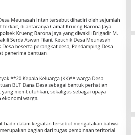
Desa Meunasah Intan tersebut dihadiri oleh sejumlah
 terkait, di antaranya Camat Krueng Barona Jaya
Kapolsek Krueng Barona Jaya yang diwakili Brigadir M.
wakili Serda Aswan Filani, Keuchik Desa Meunasah
ris Desa beserta perangkat desa, Pendamping Desa
kat penerima bantuan.
nyak **20 Kepala Keluarga (KK)** warga Desa
Silaturahmi Lintas Sektor di Kuta
tuan BLT Dana Desa sebagai bentuk perhatian
Alam, TNI–Polri dan Desa
 yang membutuhkan, sekaligus sebagai upaya
Perkokoh Kebersamaan
Di Banda Aceh
|
6 Agustus 2026
 ekonomi warga.
ut hadir dalam kegiatan tersebut mengatakan bahwa
erupakan bagian dari tugas pembinaan teritorial