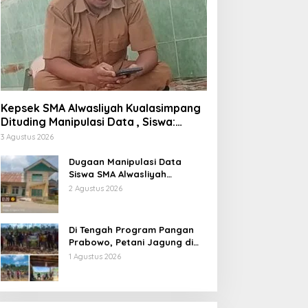
Kepsek SMA Alwasliyah Kualasimpang
Dituding Manipulasi Data , Siswa:
Datang Sesuka Hati, Dana MBG
3 Agustus 2026
Disalurkan ke Guru & Pesantren
Dugaan Manipulasi Data
Siswa SMA Alwasliyah
Kualasimpang: Sekolah Nihil
2 Agustus 2026
Murid Tapi Terima Dana BOS &
Paket Makan Bergizi
Di Tengah Program Pangan
Prabowo, Petani Jagung di
Berau Mengaku Diterpa
1 Agustus 2026
Tekanan Aparat