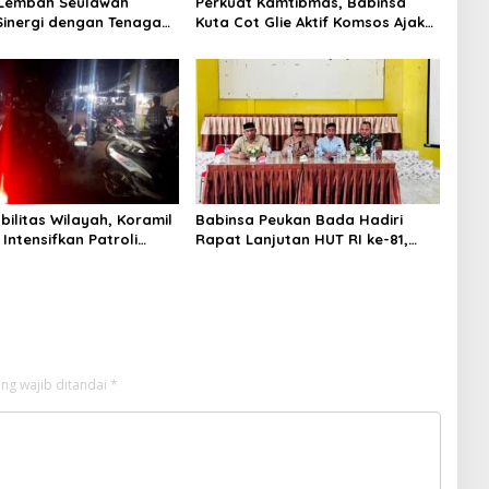
 Lembah Seulawah
Perkuat Kamtibmas, Babinsa
Sinergi dengan Tenaga
Kuta Cot Glie Aktif Komsos Ajak
, Tekankan Pencegahan
Warga Jaga Ketertiban Desa
an Remaja dan Bahaya
bilitas Wilayah, Koramil
Babinsa Peukan Bada Hadiri
Intensifkan Patroli
Rapat Lanjutan HUT RI ke-81,
 di Desa Binaan
Perkuat Sinergi Lintas Sektor
ng wajib ditandai
*