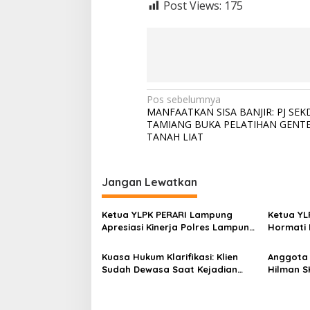
Post Views:
175
N
Pos sebelumnya
MANFAATKAN SISA BANJIR: PJ SEK
a
TAMIANG BUKA PELATIHAN GENT
v
TANAH LIAT
i
g
Jangan Lewatkan
a
s
Ketua YLPK PERARI Lampung
Ketua YL
Apresiasi Kinerja Polres Lampung
Hormati 
i
Tengah, Laporan Slamet Riyadi
Bawa Kep
Putra Masuk Tahap
p
Isu Perg
Kuasa Hukum Klarifikasi: Klien
Anggota
Perkembangan Penyelidikan
Dugaan M
Sudah Dewasa Saat Kejadian
Hilman S
o
(SP2HP)
Keranah
September 2025
Bioaktif
s