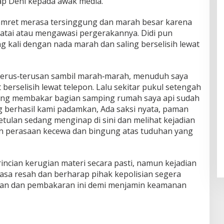
kap Deni kepada awak media.
amret merasa tersinggung dan marah besar karena
tai atau mengawasi pergerakannya. Didi pun
 kali dengan nada marah dan saling berselisih lewat
 terus‑terusan sambil marah‑marah, menuduh saya
berselisih lewat telepon. Lalu sekitar pukul setengah
sung membakar bagian samping rumah saya api sudah
g berhasil kami padamkan, Ada saksi nyata, paman
ulan sedang menginap di sini dan melihat kejadian
gan perasaan kecewa dan bingung atas tuduhan yang
rincian kerugian materi secara pasti, namun kejadian
asa resah dan berharap pihak kepolisian segera
kan dan pembakaran ini demi menjamin keamanan