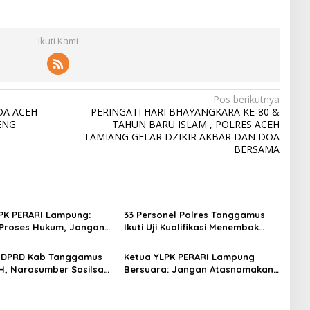
Ikuti Kami
Pos berikutnya
DA ACEH
PERINGATI HARI BHAYANGKARA KE‑80 &
ENG
TAHUN BARU ISLAM , POLRES ACEH
TAMIANG GELAR DZIKIR AKBAR DAN DOA
BERSAMA
PK PERARI Lampung:
33 Personel Polres Tanggamus
Proses Hukum, Jangan
Ikuti Uji Kualifikasi Menembak
entingan Pribadi dalam
untuk Pengajuan Pinjam Pakai
antian Sekda dan
Senpi
 DPRD Kab Tanggamus
Ketua YLPK PERARI Lampung
akar ini Akan Kita Bawa
H, Narasumber Sosilsasi
Bersuara: Jangan Atasnamakan
 Hukum
vator Nitrobacter
Masyarakat, Dugaan
Pengondisian Massa Aksi Minta
Diusut