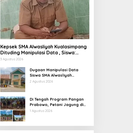
Kepsek SMA Alwasliyah Kualasimpang
Dituding Manipulasi Data , Siswa:
Datang Sesuka Hati, Dana MBG
3 Agustus 2026
Disalurkan ke Guru & Pesantren
Dugaan Manipulasi Data
Siswa SMA Alwasliyah
Kualasimpang: Sekolah Nihil
2 Agustus 2026
Murid Tapi Terima Dana BOS &
Paket Makan Bergizi
Di Tengah Program Pangan
Prabowo, Petani Jagung di
Berau Mengaku Diterpa
1 Agustus 2026
Tekanan Aparat