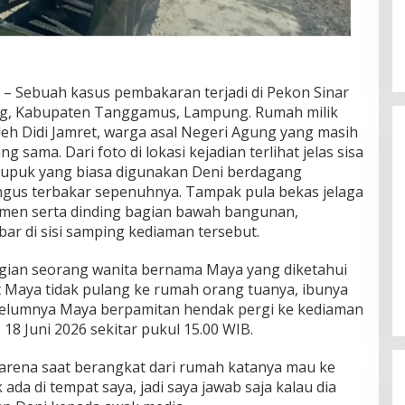
Sebuah kasus pembakaran terjadi di Pekon Sinar
ng, Kabupaten Tanggamus, Lampung. Rumah milik
eh Didi Jamret, warga asal Negeri Agung yang masih
 sama. Dari foto di lokasi kejadian terlihat jelas sisa
upuk yang biasa digunakan Deni berdagang
gus terbakar sepenuhnya. Tampak pula bekas jelaga
semen serta dinding bagian bawah bangunan,
r di sisi samping kediaman tersebut.
Silaturahmi Lintas Sektor di Kuta
Alam, TNI–Polri dan Desa
ergian seorang wanita bernama Maya yang diketahui
Perkokoh Kebersamaan
Di Banda Aceh
|
6 Agustus 2026
t Maya tidak pulang ke rumah orang tuanya, ibunya
elumnya Maya berpamitan hendak pergi ke kediaman
, 18 Juni 2026 sekitar pukul 15.00 WIB.
arena saat berangkat dari rumah katanya mau ke
k ada di tempat saya, jadi saya jawab saja kalau dia