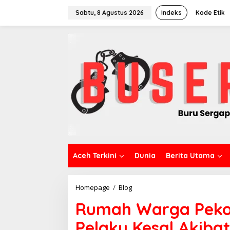
L
e
Sabtu, 8 Agustus 2026
Indeks
Kode Etik
w
a
t
i
k
e
k
o
n
t
e
n
Aceh Terkini
Dunia
Berita Utama
Homepage
/
Blog
R
u
Rumah Warga Pekon 
m
a
Pelaku Kesal Akiba
h