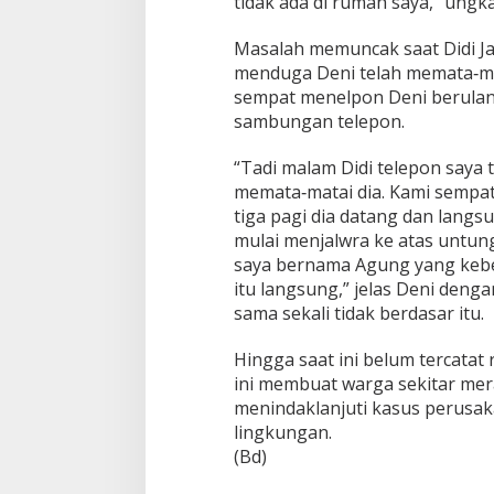
tidak ada di rumah saya,” ung
Masalah memuncak saat Didi J
menduga Deni telah memata‑ma
sempat menelpon Deni berulang
sambungan telepon.
“Tadi malam Didi telepon saya
memata‑matai dia. Kami sempat 
tiga pagi dia datang dan lang
mulai menjalwra ke atas untun
saya bernama Agung yang kebet
itu langsung,” jelas Deni den
sama sekali tidak berdasar itu.
Hingga saat ini belum tercatat 
ini membuat warga sekitar mer
menindaklanjuti kasus perusa
lingkungan.
(Bd)