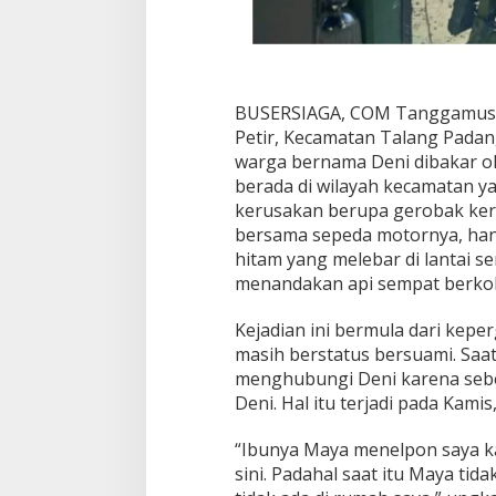
a
n
T
a
k
BUSERSIAGA, COM Tanggamus – 
B
e
Petir, Kecamatan Talang Pada
r
warga bernama Deni dibakar ol
d
berada di wilayah kecamatan yang
a
kerusakan berupa gerobak ker
s
a
bersama sepeda motornya, han
r
hitam yang melebar di lantai 
menandakan api sempat berkoba
Kejadian ini bermula dari kep
masih berstatus bersuami. Saa
menghubungi Deni karena seb
Deni. Hal itu terjadi pada Kamis
“Ibunya Maya menelpon saya k
sini. Padahal saat itu Maya tida