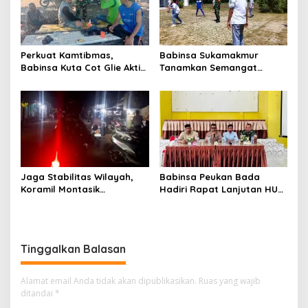
Perkuat Kamtibmas,
Babinsa Sukamakmur
Babinsa Kuta Cot Glie Aktif
Tanamkan Semangat
Komsos Ajak Warga Jaga
Belajar, Hadir Langsung di
Ketertiban Desa
SMAN 1 untuk Motivasi
Siswa
Jaga Stabilitas Wilayah,
Babinsa Peukan Bada
Koramil Montasik
Hadiri Rapat Lanjutan HUT
Intensifkan Patroli
RI ke-81, Perkuat Sinergi
Keamanan di Desa Binaan
Lintas Sektor
Tinggalkan Balasan
Alamat email Anda tidak akan dipublikasikan.
Ruas yang wajib
ditandai
*