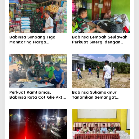
Babinsa Simpang Tiga
Babinsa Lembah Seulawah
Monitoring Harga
Perkuat Sinergi dengan
Sembako, Pastikan
Tenaga Pendidik, Tekankan
Stabilitas dan
Pencegahan Kenakalan
Ketersediaan Bahan Pokok
Remaja dan Bahaya
Narkoba
Perkuat Kamtibmas,
Babinsa Sukamakmur
Babinsa Kuta Cot Glie Aktif
Tanamkan Semangat
Komsos Ajak Warga Jaga
Belajar, Hadir Langsung di
Ketertiban Desa
SMAN 1 untuk Motivasi
Siswa