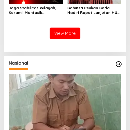
Jaga Stabilitas Wilayah,
Babinsa Peukan Bada
Koramil Montasik
Hadiri Rapat Lanjutan HUT
Intensifkan Patroli
RI ke-81, Perkuat Sinergi
Keamanan di Desa Binaan
Lintas Sektor
View More
Nasional