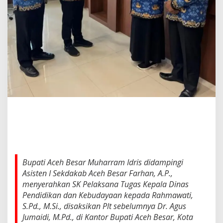
t
P
l
t
K
a
d
i
s
d
i
k
b
u
d
A
c
e
Bupati Aceh Besar Muharram Idris didampingi
h
Asisten I Sekdakab Aceh Besar Farhan, A.P.,
B
menyerahkan SK Pelaksana Tugas Kepala Dinas
e
s
Pendidikan dan Kebudayaan kepada Rahmawati,
a
S.Pd., M.Si., disaksikan Plt sebelumnya Dr. Agus
r
Jumaidi, M.Pd., di Kantor Bupati Aceh Besar, Kota