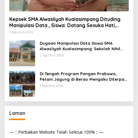
Kepsek SMA Alwasliyah Kualasimpang Dituding
Manipulasi Data , Siswa: Datang Sesuka Hati,
Dana MBG Disalurkan ke Guru & Pesantren
3 Agustus 2026
Dugaan Manipulasi Data Siswa SMA
Alwasliyah Kualasimpang: Sekolah Nihil
Murid Tapi Terima Dana BOS & Paket
2 Agustus 2026
Makan Bergizi
Di Tengah Program Pangan Prabowo,
Petani Jagung di Berau Mengaku Diterpa
Tekanan Aparat
1 Agustus 2026
Laman
— :: Perbaikan Website Telah Selesai 100% :: —