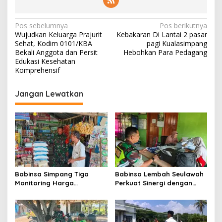
N
Pos sebelumnya
Pos berikutnya
Wujudkan Keluarga Prajurit
Kebakaran Di Lantai 2 pasar
a
Sehat, Kodim 0101/KBA
pagi Kualasimpang
v
Bekali Anggota dan Persit
Hebohkan Para Pedagang
Edukasi Kesehatan
i
Komprehensif
g
Jangan Lewatkan
a
s
i
p
o
s
Babinsa Simpang Tiga
Babinsa Lembah Seulawah
Monitoring Harga
Perkuat Sinergi dengan
Sembako, Pastikan
Tenaga Pendidik, Tekankan
Stabilitas dan
Pencegahan Kenakalan
Ketersediaan Bahan Pokok
Remaja dan Bahaya
Narkoba