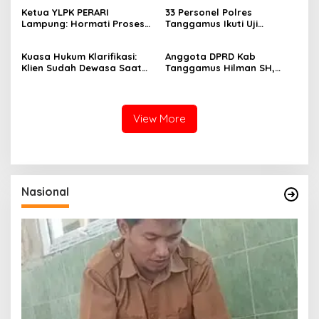
ke Polisi: “Saya Merasa
Laporan Slamet Riyadi
Ketua YLPK PERARI
33 Personel Polres
Dicemarkan”
Putra Masuk Tahap
Lampung: Hormati Proses
Tanggamus Ikuti Uji
Perkembangan
Hukum, Jangan Bawa
Kualifikasi Menembak untuk
Penyelidikan (SP2HP)
Kepentingan Pribadi dalam
Pengajuan Pinjam Pakai
Kuasa Hukum Klarifikasi:
Anggota DPRD Kab
Isu Pergantian Sekda dan
Senpi
Klien Sudah Dewasa Saat
Tanggamus Hilman SH,
Dugaan Makar ini Akan Kita
Kejadian September 2025
Narasumber Sosilsasi
Bawa Keranah Hukum
Bioaktifvator Nitrobacter
View More
Nasional