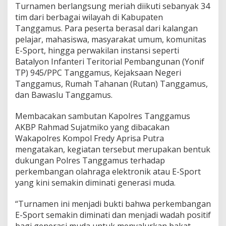
Turnamen berlangsung meriah diikuti sebanyak 34
d
a
tim dari berbagai wilayah di Kabupaten
r
Tanggamus. Para peserta berasal dari kalangan
i
pelajar, mahasiswa, masyarakat umum, komunitas
B
E-Sport, hingga perwakilan instansi seperti
e
r
Batalyon Infanteri Teritorial Pembangunan (Yonif
b
TP) 945/PPC Tanggamus, Kejaksaan Negeri
a
Tanggamus, Rumah Tahanan (Rutan) Tanggamus,
g
dan Bawaslu Tanggamus.
a
i
K
Membacakan sambutan Kapolres Tanggamus
a
AKBP Rahmad Sujatmiko yang dibacakan
l
Wakapolres Kompol Fredy Aprisa Putra
a
mengatakan, kegiatan tersebut merupakan bentuk
n
dukungan Polres Tanggamus terhadap
g
a
perkembangan olahraga elektronik atau E-Sport
n
yang kini semakin diminati generasi muda.
“Turnamen ini menjadi bukti bahwa perkembangan
E-Sport semakin diminati dan menjadi wadah positif