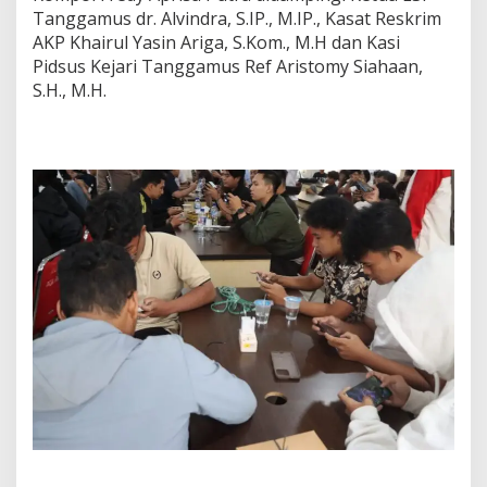
e
Tanggamus dr. Alvindra, S.IP., M.IP., Kasat Reskrim
L
AKP Khairul Yasin Ariga, S.Kom., M.H dan Kasi
e
Pidsus Kejari Tanggamus Ref Aristomy Siahaan,
g
S.H., M.H.
e
n
d
s
2
0
2
6
,
D
i
i
k
u
t
i
3
4
T
i
m