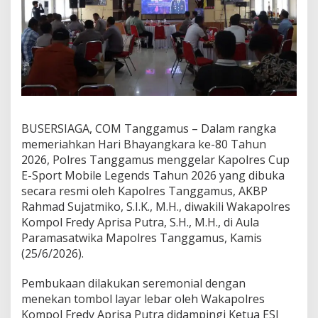
a
r
K
a
p
o
l
r
e
s
BUSERSIAGA, COM Tanggamus – Dalam rangka
C
memeriahkan Hari Bhayangkara ke-80 Tahun
u
2026, Polres Tanggamus menggelar Kapolres Cup
p
E
E-Sport Mobile Legends Tahun 2026 yang dibuka
-
secara resmi oleh Kapolres Tanggamus, AKBP
S
Rahmad Sujatmiko, S.I.K., M.H., diwakili Wakapolres
p
Kompol Fredy Aprisa Putra, S.H., M.H., di Aula
o
r
Paramasatwika Mapolres Tanggamus, Kamis
t
(25/6/2026).
M
o
Pembukaan dilakukan seremonial dengan
b
menekan tombol layar lebar oleh Wakapolres
i
l
Kompol Fredy Aprisa Putra didampingi Ketua ESI