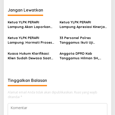
g
Jangan Lewatkan
a
s
Ketua YLPK PERARI
Ketua YLPK PERARI
i
Lampung Akan Laporkan
Lampung Apresiasi Kinerja
p
Dugaan Penyebaran Video
Polres Lampung Tengah,
ke Polisi: “Saya Merasa
Laporan Slamet Riyadi
Ketua YLPK PERARI
33 Personel Polres
o
Dicemarkan”
Putra Masuk Tahap
Lampung: Hormati Proses
Tanggamus Ikuti Uji
Perkembangan
s
Hukum, Jangan Bawa
Kualifikasi Menembak untuk
Penyelidikan (SP2HP)
Kepentingan Pribadi dalam
Pengajuan Pinjam Pakai
Kuasa Hukum Klarifikasi:
Anggota DPRD Kab
Isu Pergantian Sekda dan
Senpi
Klien Sudah Dewasa Saat
Tanggamus Hilman SH,
Dugaan Makar ini Akan Kita
Kejadian September 2025
Narasumber Sosilsasi
Bawa Keranah Hukum
Bioaktifvator Nitrobacter
Tinggalkan Balasan
Alamat email Anda tidak akan dipublikasikan.
Ruas yang wajib
ditandai
*