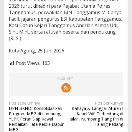
2026 turut dihadiri para Pejabat Utama Polres
Tanggamus, perwakilan BIN Tanggamus M. Cahya
Fadil, jajaran pengurus ESI Kabupaten Tanggamus,
Kasi Datun Kejari Tanggamus Andrian Al’mas Udi,
S.H., M.H., serta ratusan peserta dan pendukung.
(RLS )
Kota Agung, 25 Juni 2026
Post Views:
163
Ikuti Kami
N
Pos sebelumnya
Pos berikutnya
DPN BKNDI Konsolidasikan
Bahaya & Langgar Aturan !
a
Program MBG di Lampung,
Kabel Wifi Terbentang di
v
YLPK Perari Siap Kawal
Jalan, Numpang Tiang Pln di
Perbaikan Tata Kelola Dapur
Talang Padang
i
MBG