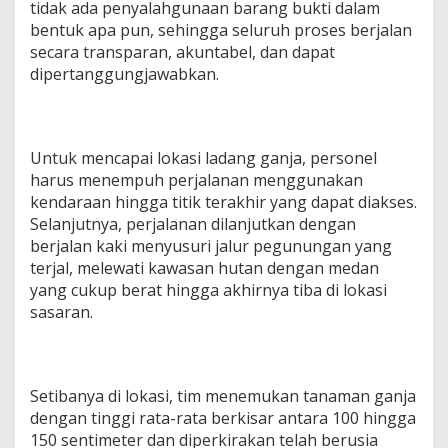
tidak ada penyalahgunaan barang bukti dalam
M
bentuk apa pun, sehingga seluruh proses berjalan
u
r
secara transparan, akuntabel, dan dapat
e
dipertanggungjawabkan.
u
B
u
e
n
Untuk mencapai lokasi ladang ganja, personel
g
harus menempuh perjalanan menggunakan
U
kendaraan hingga titik terakhir yang dapat diakses.
e
Selanjutnya, perjalanan dilanjutkan dengan
,
berjalan kaki menyusuri jalur pegunungan yang
A
c
terjal, melewati kawasan hutan dengan medan
e
yang cukup berat hingga akhirnya tiba di lokasi
h
sasaran.
B
e
s
a
r
Setibanya di lokasi, tim menemukan tanaman ganja
dengan tinggi rata-rata berkisar antara 100 hingga
150 sentimeter dan diperkirakan telah berusia