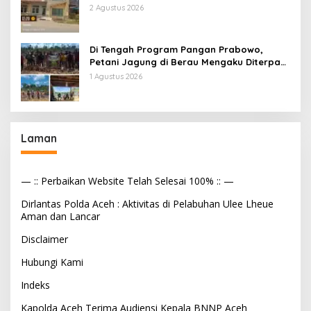
Murid Tapi Terima Dana BOS & Paket
2 Agustus 2026
Makan Bergizi
Di Tengah Program Pangan Prabowo,
Petani Jagung di Berau Mengaku Diterpa
Tekanan Aparat
1 Agustus 2026
Laman
— :: Perbaikan Website Telah Selesai 100% :: —
Dirlantas Polda Aceh : Aktivitas di Pelabuhan Ulee Lheue
Aman dan Lancar
Disclaimer
Hubungi Kami
Indeks
Kapolda Aceh Terima Audiensi Kepala BNNP Aceh