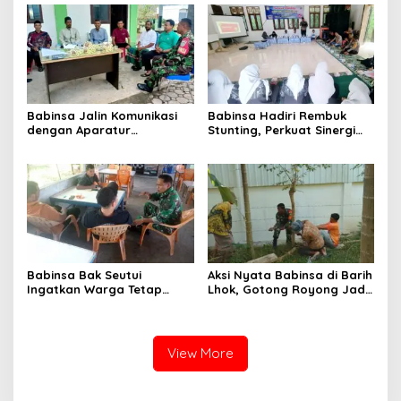
Perkuat Kesiapsiagaan
Hadapi Ancaman
Kekeringan
Babinsa Jalin Komunikasi
Babinsa Hadiri Rembuk
dengan Aparatur
Stunting, Perkuat Sinergi
Gampong, Perkuat Sinergi
Wujudkan Generasi Sehat
Membangun Desa
di Kuta Malaka
Babinsa Bak Seutui
Aksi Nyata Babinsa di Barih
Ingatkan Warga Tetap
Lhok, Gotong Royong Jadi
Waspada Hadapi Cuaca
Perekat Kuat TNI dan
Tak Menentu
Masyarakat
View More