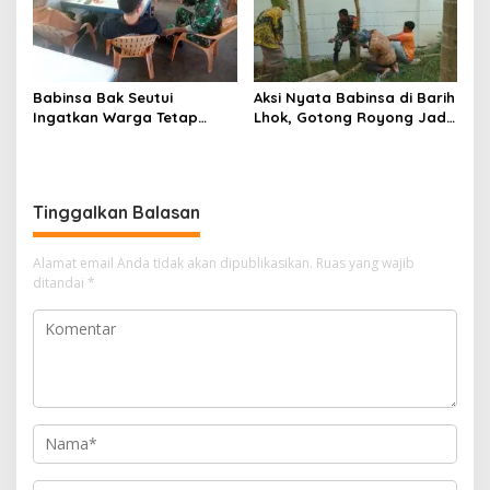
Babinsa Bak Seutui
Aksi Nyata Babinsa di Barih
Ingatkan Warga Tetap
Lhok, Gotong Royong Jadi
Waspada Hadapi Cuaca
Perekat Kuat TNI dan
Tak Menentu
Masyarakat
Tinggalkan Balasan
Alamat email Anda tidak akan dipublikasikan.
Ruas yang wajib
ditandai
*