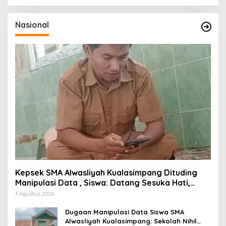
Nasional
Kepsek SMA Alwasliyah Kualasimpang Dituding
Manipulasi Data , Siswa: Datang Sesuka Hati,
Dana MBG Disalurkan ke Guru & Pesantren
3 Agustus 2026
Dugaan Manipulasi Data Siswa SMA
Alwasliyah Kualasimpang: Sekolah Nihil