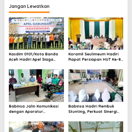
g
Jangan Lewatkan
a
s
i
p
o
s
Kasdim 0101/Kota Banda
Koramil Seulimeum Hadiri
Aceh Hadiri Apel Siaga
Rapat Persiapan HUT Ke-81
Bencana
Kemerdekaan RI Tingkat
Hydrometeorologi 2026,
Kecamatan
Perkuat Kesiapsiagaan
Hadapi Ancaman
Kekeringan
Babinsa Jalin Komunikasi
Babinsa Hadiri Rembuk
dengan Aparatur
Stunting, Perkuat Sinergi
Gampong, Perkuat Sinergi
Wujudkan Generasi Sehat
Membangun Desa
di Kuta Malaka