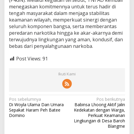
(P4GN). Melalui kegiatan tersebut, TNI AD kembali
menegaskan komitmennya untuk terus hadir di
tengah masyarakat dalam menjaga stabilitas
keamanan wilayah, memperkuat sinergi dengan
seluruh komponen bangsa, serta memberantas
peredaran narkotika hingga ke akar-akarnya demi
terwujudnya lingkungan yang aman, kondusif, dan
bebas dari penyalahgunaan narkoba.
Post Views:
91
Ikuti Kami
N
Pos sebelumnya
Pos berikutnya
Di Woyla Ulama Dan Umara
Babinsa Lhoong Aktif Jalin
a
Sepakat Haram Peh Batee
Kedekatan dengan Warga,
v
Domino
Perkuat Keamanan
Lingkungan di Desa Baroh
i
Blangme