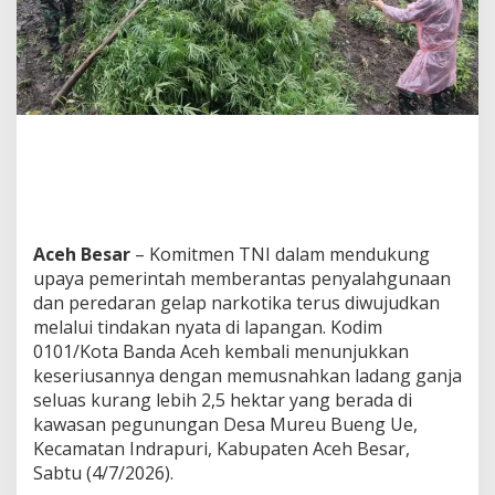
K
o
t
a
B
a
n
d
a
A
c
e
h
Aceh Besar
– Komitmen TNI dalam mendukung
M
upaya pemerintah memberantas penyalahgunaan
u
dan peredaran gelap narkotika terus diwujudkan
s
melalui tindakan nyata di lapangan. Kodim
n
a
0101/Kota Banda Aceh kembali menunjukkan
h
keseriusannya dengan memusnahkan ladang ganja
k
seluas kurang lebih 2,5 hektar yang berada di
a
kawasan pegunungan Desa Mureu Bueng Ue,
n
2
Kecamatan Indrapuri, Kabupaten Aceh Besar,
,
Sabtu (4/7/2026).
5