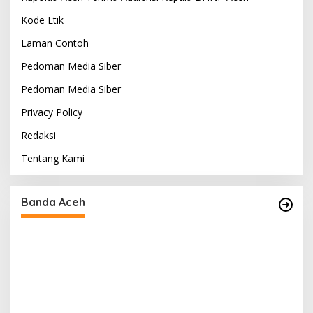
Kode Etik
Laman Contoh
Pedoman Media Siber
Pedoman Media Siber
Privacy Policy
Redaksi
Tentang Kami
Maling Berani Beraksi Siang Bolong di Kota
Lintang Bawah, Warga Resah Mendesak
Polres Tingkatkan Keamanan
Di A BARAT, A Tengah, Aceh Tamiang, Banda Aceh, Berita, Berita
Utama, Kriminal, Lampung
|
4 Agustus 2026
Banda Aceh