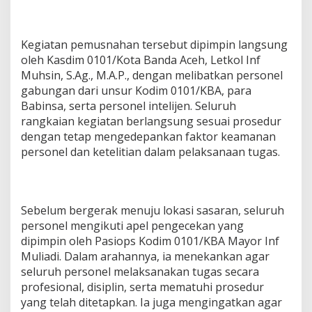
H
a
L
Kegiatan pemusnahan tersebut dipimpin langsung
a
d
oleh Kasdim 0101/Kota Banda Aceh, Letkol Inf
a
Muhsin, S.Ag., M.A.P., dengan melibatkan personel
n
gabungan dari unsur Kodim 0101/KBA, para
g
Babinsa, serta personel intelijen. Seluruh
g
a
rangkaian kegiatan berlangsung sesuai prosedur
n
dengan tetap mengedepankan faktor keamanan
j
personel dan ketelitian dalam pelaksanaan tugas.
a
d
i
K
a
Sebelum bergerak menuju lokasi sasaran, seluruh
w
personel mengikuti apel pengecekan yang
a
dipimpin oleh Pasiops Kodim 0101/KBA Mayor Inf
s
Muliadi. Dalam arahannya, ia menekankan agar
a
n
seluruh personel melaksanakan tugas secara
D
profesional, disiplin, serta mematuhi prosedur
s
yang telah ditetapkan. Ia juga mengingatkan agar
.