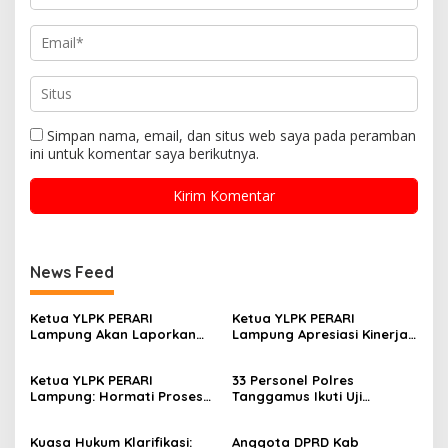
Simpan nama, email, dan situs web saya pada peramban
ini untuk komentar saya berikutnya.
News Feed
Ketua YLPK PERARI
Ketua YLPK PERARI
Lampung Akan Laporkan
Lampung Apresiasi Kinerja
Dugaan Penyebaran Video
Polres Lampung Tengah,
ke Polisi: “Saya Merasa
Laporan Slamet Riyadi
Ketua YLPK PERARI
33 Personel Polres
Dicemarkan”
Putra Masuk Tahap
Lampung: Hormati Proses
Tanggamus Ikuti Uji
Perkembangan
Hukum, Jangan Bawa
Kualifikasi Menembak untuk
Penyelidikan (SP2HP)
Kepentingan Pribadi dalam
Pengajuan Pinjam Pakai
Kuasa Hukum Klarifikasi:
Anggota DPRD Kab
Isu Pergantian Sekda dan
Senpi