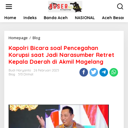
L
e
w
a
Home
Indeks
Banda Aceh
NASIONAL
Aceh Besar
t
i
k
Homepage
/
Blog
K
e
a
k
Kapolri Bicara soal Pencegahan
p
o
o
n
Korupsi saat Jadi Narasumber Retret
l
t
Kepala Daerah di Akmil Magelang
r
e
i
n
Budi Haryanto
26 Februari 2025
B
Blog
513 Dilihat
i
c
a
r
a
s
o
a
l
P