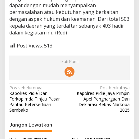
a
dapat dengan mudah menyampaikan
h
permasalahan atau kebutuhan yang berkaitan
d
dengan aspek hukum dan keamanan. Dari total 503
i
kepala daerah yang terdaftar sebanyak 493 hadir
A
k
dalam kegiatan ini. (Red)
m
i
Post Views:
513
l
M
a
Ikuti Kami
g
e
l
a
N
Pos sebelumnya
Pos berikutnya
n
Kapolres Pidie Dan
Kapolres Pidie Jaya Pimpin
g
a
Forkopimda Tinjau Pasar
Apel Penghargaan Dan
v
Pantau Ketersediaan
Deklarasi Bebas Narkoba
Sembako
2025
i
g
Jangan Lewatkan
a