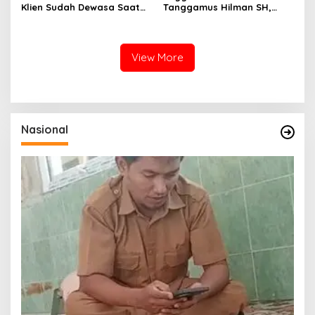
Klien Sudah Dewasa Saat
Tanggamus Hilman SH,
Dugaan Makar ini Akan Kita
Kejadian September 2025
Narasumber Sosilsasi
Bawa Keranah Hukum
Bioaktifvator Nitrobacter
View More
Nasional