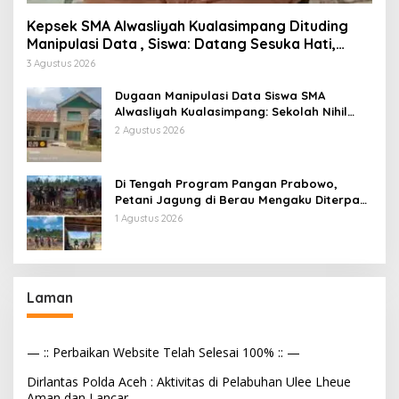
Kepsek SMA Alwasliyah Kualasimpang Dituding
Manipulasi Data , Siswa: Datang Sesuka Hati,
Dana MBG Disalurkan ke Guru & Pesantren
3 Agustus 2026
Dugaan Manipulasi Data Siswa SMA
Alwasliyah Kualasimpang: Sekolah Nihil
Murid Tapi Terima Dana BOS & Paket
2 Agustus 2026
Makan Bergizi
Di Tengah Program Pangan Prabowo,
Petani Jagung di Berau Mengaku Diterpa
Tekanan Aparat
1 Agustus 2026
Laman
— :: Perbaikan Website Telah Selesai 100% :: —
Dirlantas Polda Aceh : Aktivitas di Pelabuhan Ulee Lheue
Aman dan Lancar