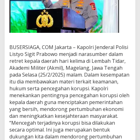
e
n
c
e
g
a
h
a
BUSERSIAGA, COM Jakarta – Kapolri Jenderal Polisi
n
K
Listyo Sigit Prabowo menjadi narasumber dalam
o
retret kepala daerah hari kelima di Lembah Tidar,
r
Akademi Militer (Akmil), Magelang, Jawa Tengah
u
pada Selasa (25/2/2025) malam. Dalam kesempatan
p
itu dia membawakan materi terkait keamanan,
s
i
hukum serta pencegahan korupsi. Kapolri
s
menekankan pentingnya pencegahan korupsi oleh
a
kepala daerah guna menciptakan pemerintahan
a
yang bersih, mendorong pertumbuhan ekonomi
t
J
dan meningkatkan kesejahteraan masyarakat.
a
“Mencegah terjadinya korupsi bisa dilakukan
d
secara optimal. Ini juga merupakan bentuk
i
dukungan kita dalam mendorong pertumbuhan
N