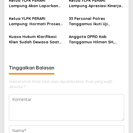
s
Ketua YLPK PERARI
Ketua YLPK PERARI
Lampung Akan Laporkan
Lampung Apresiasi Kinerja
i
Dugaan Penyebaran Video
Polres Lampung Tengah,
p
ke Polisi: “Saya Merasa
Laporan Slamet Riyadi
Ketua YLPK PERARI
33 Personel Polres
Dicemarkan”
Putra Masuk Tahap
Lampung: Hormati Proses
Tanggamus Ikuti Uji
o
Perkembangan
Hukum, Jangan Bawa
Kualifikasi Menembak untuk
Penyelidikan (SP2HP)
s
Kepentingan Pribadi dalam
Pengajuan Pinjam Pakai
Kuasa Hukum Klarifikasi:
Anggota DPRD Kab
Isu Pergantian Sekda dan
Senpi
Klien Sudah Dewasa Saat
Tanggamus Hilman SH,
Dugaan Makar ini Akan Kita
Kejadian September 2025
Narasumber Sosilsasi
Bawa Keranah Hukum
Bioaktifvator Nitrobacter
Tinggalkan Balasan
Alamat email Anda tidak akan dipublikasikan.
Ruas yang wajib
ditandai
*