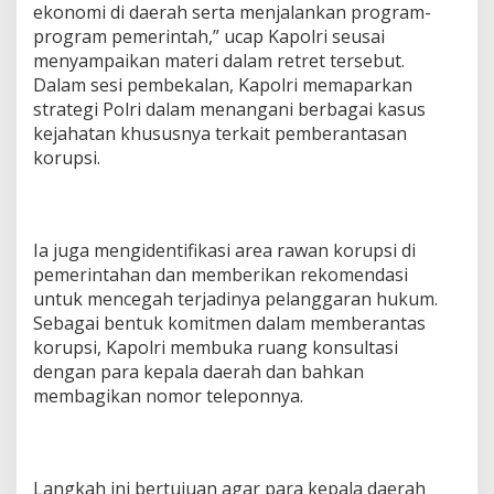
ekonomi di daerah serta menjalankan program-
a
r
program pemerintah,” ucap Kapolri seusai
a
menyampaikan materi dalam retret tersebut.
s
Dalam sesi pembekalan, Kapolri memaparkan
u
strategi Polri dalam menangani berbagai kasus
m
b
kejahatan khususnya terkait pemberantasan
e
korupsi.
r
R
e
t
Ia juga mengidentifikasi area rawan korupsi di
r
e
pemerintahan dan memberikan rekomendasi
t
untuk mencegah terjadinya pelanggaran hukum.
K
Sebagai bentuk komitmen dalam memberantas
e
korupsi, Kapolri membuka ruang konsultasi
p
a
dengan para kepala daerah dan bahkan
l
membagikan nomor teleponnya.
a
D
a
e
Langkah ini bertujuan agar para kepala daerah
r