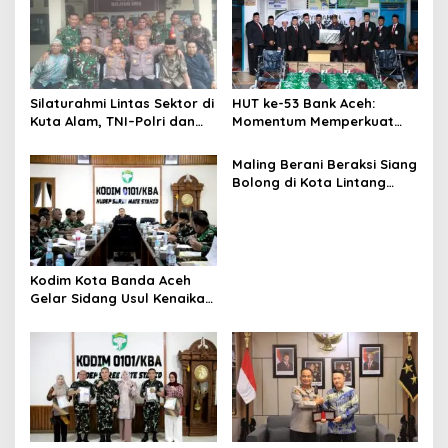
i
p
o
s
Silaturahmi Lintas Sektor di
HUT ke-53 Bank Aceh:
Kuta Alam, TNI–Polri dan
Momentum Memperkuat
Desa Perkokoh
Amanah, Menumbuhkan
Kebersamaan
Keberkahan Bagi Aceh
Maling Berani Beraksi Siang
Bolong di Kota Lintang
Bawah, Warga Resah
Mendesak Polres
Tingkatkan Keamanan
Kodim Kota Banda Aceh
Gelar Sidang Usul Kenaikan
Pangkat Bintara dan
Tamtama Periode 1 April
2027