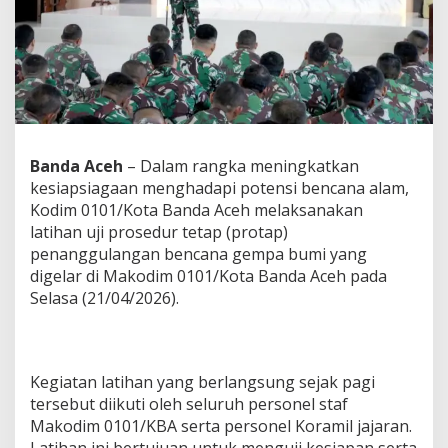
,
K
o
d
i
m
0
1
0
Banda Aceh
– Dalam rangka meningkatkan
1
kesiapsiagaan menghadapi potensi bencana alam,
/
K
Kodim 0101/Kota Banda Aceh melaksanakan
B
latihan uji prosedur tetap (protap)
A
penanggulangan bencana gempa bumi yang
G
digelar di Makodim 0101/Kota Banda Aceh pada
e
Selasa (21/04/2026).
l
a
r
S
i
Kegiatan latihan yang berlangsung sejak pagi
m
tersebut diikuti oleh seluruh personel staf
u
l
Makodim 0101/KBA serta personel Koramil jajaran.
a
Latihan ini bertujuan untuk menguji kesiapan serta