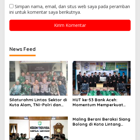
Simpan nama, email, dan situs web saya pada peramban
ini untuk komentar saya berikutnya.
News Feed
Silaturahmi Lintas Sektor di
HUT ke-53 Bank Aceh:
Kuta Alam, TNI–Polri dan
Momentum Memperkuat
Desa Perkokoh
Amanah, Menumbuhkan
Kebersamaan
Keberkahan Bagi Aceh
Maling Berani Beraksi Siang
Bolong di Kota Lintang
Bawah, Warga Resah
Mendesak Polres
Tingkatkan Keamanan