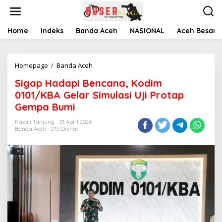
L
e
w
a
Home
Indeks
Banda Aceh
NASIONAL
Aceh Besar
t
i
k
Homepage
/
Banda Aceh
S
e
i
k
Sigap Hadapi Bencana, Kodim
g
o
a
n
0101/KBA Gelar Simulasi Uji Protap
p
t
Gempa Bumi
H
e
a
n
Razali Tanjung
21 April 2026
d
Banda Aceh
215 Dilihat
a
p
i
B
e
n
c
a
n
a