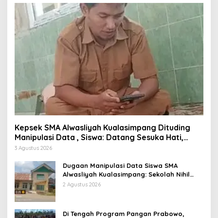
Kepsek SMA Alwasliyah Kualasimpang Dituding
Manipulasi Data , Siswa: Datang Sesuka Hati,
Dana MBG Disalurkan ke Guru & Pesantren
3 Agustus 2026
Dugaan Manipulasi Data Siswa SMA
Alwasliyah Kualasimpang: Sekolah Nihil
Murid Tapi Terima Dana BOS & Paket
2 Agustus 2026
Makan Bergizi
Di Tengah Program Pangan Prabowo,