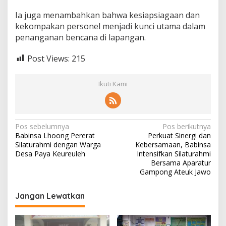
Ia juga menambahkan bahwa kesiapsiagaan dan
kekompakan personel menjadi kunci utama dalam
penanganan bencana di lapangan.
Post Views:
215
Ikuti Kami
N
Pos sebelumnya
Pos berikutnya
Babinsa Lhoong Pererat
Perkuat Sinergi dan
a
Silaturahmi dengan Warga
Kebersamaan, Babinsa
v
Desa Paya Keureuleh
Intensifkan Silaturahmi
Bersama Aparatur
i
Gampong Ateuk Jawo
g
Jangan Lewatkan
a
s