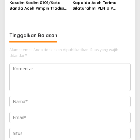
Kasdim Kodim 0101/Kota
Kapolda Aceh Terima
Banda Aceh Pimpin Tradisi
Silaturahmi PLN UIP
Pelepasan Personel Pindah
Sumatera Bagian Utara,
Satuan
Perkuat Sinergi Dukung
Infrastruktur
Ketenagalistrikan
Tinggalkan Balasan
Alamat email Anda tidak akan dipublikasikan.
Ruas yang wajib
ditandai
*