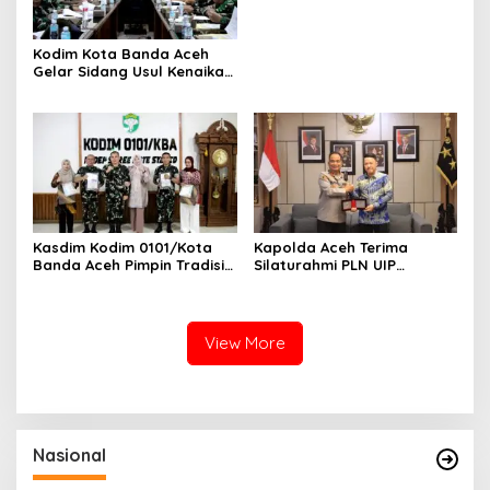
Kodim Kota Banda Aceh
Gelar Sidang Usul Kenaikan
Pangkat Bintara dan
Tamtama Periode 1 April
2027
Kasdim Kodim 0101/Kota
Kapolda Aceh Terima
Banda Aceh Pimpin Tradisi
Silaturahmi PLN UIP
Pelepasan Personel Pindah
Sumatera Bagian Utara,
Satuan
Perkuat Sinergi Dukung
Infrastruktur
Ketenagalistrikan
View More
Nasional