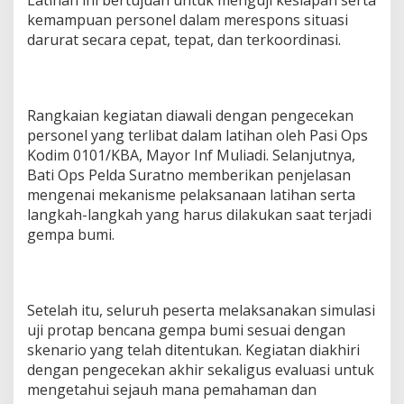
s
kemampuan personel dalam merespons situasi
i
darurat secara cepat, tepat, dan terkoordinasi.
U
j
i
P
r
Rangkaian kegiatan diawali dengan pengecekan
o
personel yang terlibat dalam latihan oleh Pasi Ops
t
Kodim 0101/KBA, Mayor Inf Muliadi. Selanjutnya,
a
p
Bati Ops Pelda Suratno memberikan penjelasan
G
mengenai mekanisme pelaksanaan latihan serta
e
langkah-langkah yang harus dilakukan saat terjadi
m
gempa bumi.
p
a
B
u
m
Setelah itu, seluruh peserta melaksanakan simulasi
i
uji protap bencana gempa bumi sesuai dengan
skenario yang telah ditentukan. Kegiatan diakhiri
dengan pengecekan akhir sekaligus evaluasi untuk
mengetahui sejauh mana pemahaman dan