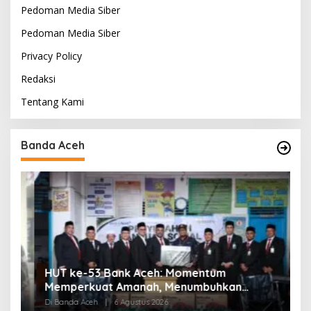
Pedoman Media Siber
Pedoman Media Siber
Privacy Policy
Redaksi
Tentang Kami
Banda Aceh
HUT ke-53 Bank Aceh: Momentum
K
Memperkuat Amanah, Menumbuhkan
K
Keberkahan Bagi Aceh
P
Di Banda Aceh
|
6 Agustus 2026
Di