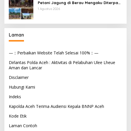
Petani Jagung di Berau Mengaku Diterpa
Tekanan Aparat
1 Agustus 2026
Laman
— :: Perbaikan Website Telah Selesai 100% :: —
Dirlantas Polda Aceh : Aktivitas di Pelabuhan Ulee Lheue
Aman dan Lancar
Disclaimer
Hubungi Kami
Indeks
Kapolda Aceh Terima Audiensi Kepala BNNP Aceh
Kode Etik
Laman Contoh