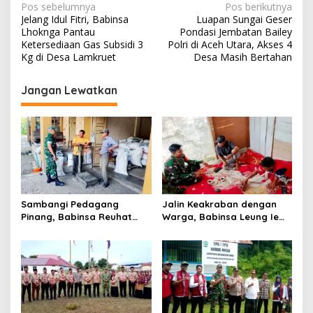
N
Pos sebelumnya
Pos berikutnya
Jelang Idul Fitri, Babinsa
Luapan Sungai Geser
a
Lhoknga Pantau
Pondasi Jembatan Bailey
v
Ketersediaan Gas Subsidi 3
Polri di Aceh Utara, Akses 4
Kg di Desa Lamkruet
Desa Masih Bertahan
i
g
Jangan Lewatkan
a
s
i
p
o
s
Sambangi Pedagang
Jalin Keakraban dengan
Pinang, Babinsa Reuhat
Warga, Babinsa Leung Ie
Tuha Pererat Silaturahmi
Perkuat Komunikasi di
dengan Warga
Wilayah Binaan