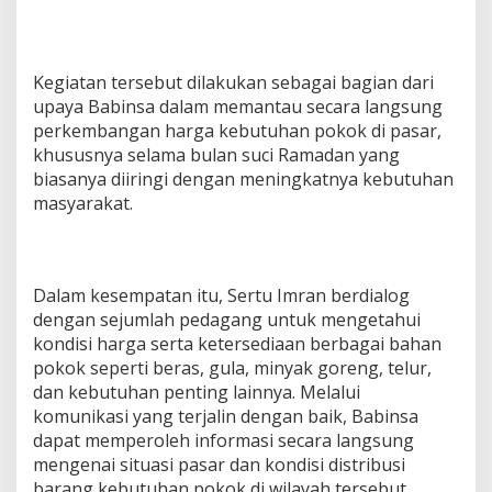
y
a
P
a
Kegiatan tersebut dilakukan sebagai bagian dari
n
upaya Babinsa dalam memantau secara langsung
t
perkembangan harga kebutuhan pokok di pasar,
a
u
khususnya selama bulan suci Ramadan yang
H
biasanya diiringi dengan meningkatnya kebutuhan
a
masyarakat.
r
g
a
S
e
Dalam kesempatan itu, Sertu Imran berdialog
m
dengan sejumlah pedagang untuk mengetahui
b
kondisi harga serta ketersediaan berbagai bahan
a
pokok seperti beras, gula, minyak goreng, telur,
k
o
dan kebutuhan penting lainnya. Melalui
komunikasi yang terjalin dengan baik, Babinsa
dapat memperoleh informasi secara langsung
mengenai situasi pasar dan kondisi distribusi
barang kebutuhan pokok di wilayah tersebut.