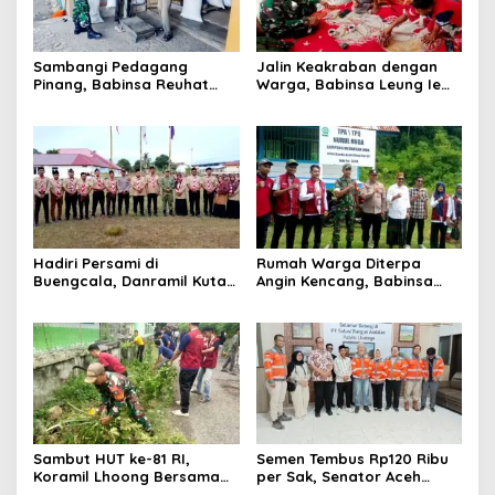
Sambangi Pedagang
Jalin Keakraban dengan
Pinang, Babinsa Reuhat
Warga, Babinsa Leung Ie
Tuha Pererat Silaturahmi
Perkuat Komunikasi di
dengan Warga
Wilayah Binaan
Hadiri Persami di
Rumah Warga Diterpa
Buengcala, Danramil Kuta
Angin Kencang, Babinsa
Baro Dorong Semangat
Meunasah Lhok Dampingi
Kebersamaan Generasi
Penyaluran Bantuan Masa
Muda
Panik
Sambut HUT ke-81 RI,
Semen Tembus Rp120 Ribu
Koramil Lhoong Bersama
per Sak, Senator Aceh
Warga Gotong Royong
Azhari Cage Sidak PT SBA