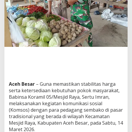
n
P
e
d
a
g
a
n
g
,
B
a
b
i
n
s
Aceh Besar
– Guna memastikan stabilitas harga
a
serta ketersediaan kebutuhan pokok masyarakat,
M
Babinsa Koramil 05/Mesjid Raya, Sertu Imran,
e
melaksanakan kegiatan komunikasi sosial
s
j
(Komsos) dengan para pedagang sembako di pasar
i
tradisional yang berada di wilayah Kecamatan
d
Mesjid Raya, Kabupaten Aceh Besar, pada Sabtu, 14
R
Maret 2026.
a