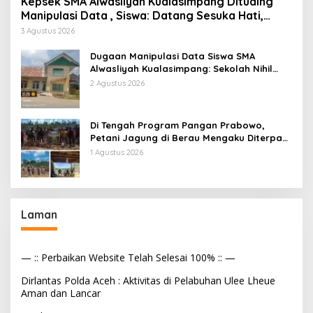
Kepsek SMA Alwasliyah Kualasimpang Dituding
Manipulasi Data , Siswa: Datang Sesuka Hati,
Dana MBG Disalurkan ke Guru & Pesantren
3 Agustus 2026
Dugaan Manipulasi Data Siswa SMA
Alwasliyah Kualasimpang: Sekolah Nihil
Murid Tapi Terima Dana BOS & Paket
2 Agustus 2026
Makan Bergizi
Di Tengah Program Pangan Prabowo,
Petani Jagung di Berau Mengaku Diterpa
Tekanan Aparat
1 Agustus 2026
Laman
— :: Perbaikan Website Telah Selesai 100% :: —
Dirlantas Polda Aceh : Aktivitas di Pelabuhan Ulee Lheue
Aman dan Lancar