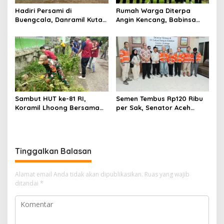
Hadiri Persami di
Rumah Warga Diterpa
Buengcala, Danramil Kuta
Angin Kencang, Babinsa
Baro Dorong Semangat
Meunasah Lhok Dampingi
Kebersamaan Generasi
Penyaluran Bantuan Masa
Muda
Panik
Sambut HUT ke-81 RI,
Semen Tembus Rp120 Ribu
Koramil Lhoong Bersama
per Sak, Senator Aceh
Warga Gotong Royong
Azhari Cage Sidak PT SBA
Bersihkan Lingkungan
Lhoknga
Tinggalkan Balasan
Alamat email Anda tidak akan dipublikasikan.
Ruas yang wajib
ditandai
*