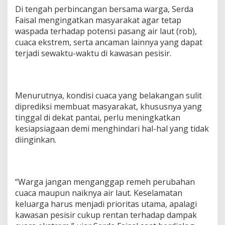
g
Di tengah perbincangan bersama warga, Serda
a
Faisal mengingatkan masyarakat agar tetap
t
waspada terhadap potensi pasang air laut (rob),
k
cuaca ekstrem, serta ancaman lainnya yang dapat
a
n
terjadi sewaktu-waktu di kawasan pesisir.
W
a
r
g
Menurutnya, kondisi cuaca yang belakangan sulit
a
J
diprediksi membuat masyarakat, khususnya yang
a
tinggal di dekat pantai, perlu meningkatkan
n
kesiapsiagaan demi menghindari hal-hal yang tidak
g
diinginkan.
a
n
L
e
n
“Warga jangan menganggap remeh perubahan
g
cuaca maupun naiknya air laut. Keselamatan
a
keluarga harus menjadi prioritas utama, apalagi
h
kawasan pesisir cukup rentan terhadap dampak