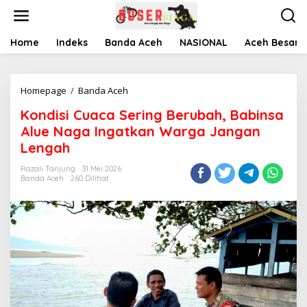
L
e
w
a
Home
Indeks
Banda Aceh
NASIONAL
Aceh Besar
t
i
k
Homepage
/
Banda Aceh
K
e
o
k
Kondisi Cuaca Sering Berubah, Babinsa
n
o
d
n
Alue Naga Ingatkan Warga Jangan
i
t
Lengah
s
e
i
n
Razali Tanjung
31 Mei 2026
C
Banda Aceh
260 Dilihat
u
a
c
a
S
e
r
i
n
g