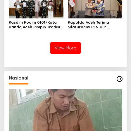
Kasdim Kodim 0101/Kota
Kapolda Aceh Terima
Banda Aceh Pimpin Tradisi
Silaturahmi PLN UIP
Pelepasan Personel Pindah
Sumatera Bagian Utara,
Satuan
Perkuat Sinergi Dukung
Infrastruktur
Ketenagalistrikan
View More
Nasional