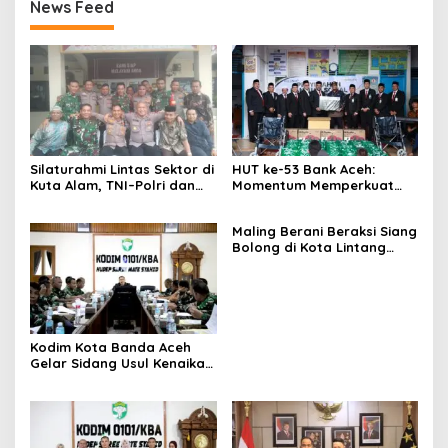
News Feed
Silaturahmi Lintas Sektor di
HUT ke-53 Bank Aceh:
Kuta Alam, TNI–Polri dan
Momentum Memperkuat
Desa Perkokoh
Amanah, Menumbuhkan
Kebersamaan
Keberkahan Bagi Aceh
Maling Berani Beraksi Siang
Bolong di Kota Lintang
Bawah, Warga Resah
Mendesak Polres
Tingkatkan Keamanan
Kodim Kota Banda Aceh
Gelar Sidang Usul Kenaikan
Pangkat Bintara dan
Tamtama Periode 1 April
2027