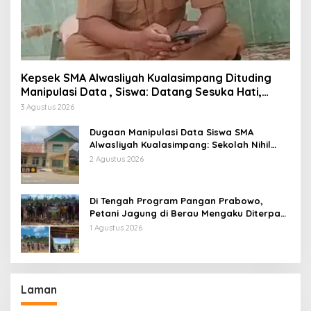
Kepsek SMA Alwasliyah Kualasimpang Dituding
Manipulasi Data , Siswa: Datang Sesuka Hati,
Dana MBG Disalurkan ke Guru & Pesantren
3 Agustus 2026
Dugaan Manipulasi Data Siswa SMA
Alwasliyah Kualasimpang: Sekolah Nihil
Murid Tapi Terima Dana BOS & Paket
2 Agustus 2026
Makan Bergizi
Di Tengah Program Pangan Prabowo,
Petani Jagung di Berau Mengaku Diterpa
Tekanan Aparat
1 Agustus 2026
Laman