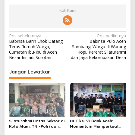
Ikuti Kami
N
Pos sebelumnya
Pos berikutnya
Babinsa Barih Lhok Datangi
Babinsa Pulo Aceh
a
Teras Rumah Warga,
Sambangi Warga di Warung
v
Curhatan Ibu-Ibu di Aceh
Kopi, Pererat Silaturahmi
Besar Ini Jadi Sorotan
dan Jaga Kekompakan Desa
i
g
Jangan Lewatkan
a
s
i
p
o
s
Silaturahmi Lintas Sektor di
HUT ke-53 Bank Aceh:
Kuta Alam, TNI–Polri dan
Momentum Memperkuat
Desa Perkokoh
Amanah, Menumbuhkan