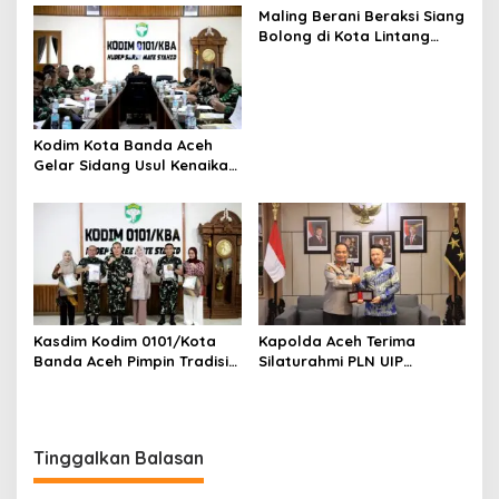
Kebersamaan
Keberkahan Bagi Aceh
Maling Berani Beraksi Siang
Bolong di Kota Lintang
Bawah, Warga Resah
Mendesak Polres
Tingkatkan Keamanan
Kodim Kota Banda Aceh
Gelar Sidang Usul Kenaikan
Pangkat Bintara dan
Tamtama Periode 1 April
2027
Kasdim Kodim 0101/Kota
Kapolda Aceh Terima
Banda Aceh Pimpin Tradisi
Silaturahmi PLN UIP
Pelepasan Personel Pindah
Sumatera Bagian Utara,
Satuan
Perkuat Sinergi Dukung
Infrastruktur
Ketenagalistrikan
Tinggalkan Balasan