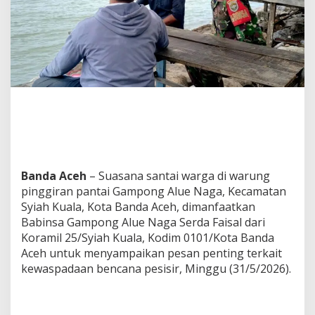
B
e
r
u
b
a
h
,
B
a
b
i
n
s
Banda Aceh
– Suasana santai warga di warung
a
pinggiran pantai Gampong Alue Naga, Kecamatan
A
Syiah Kuala, Kota Banda Aceh, dimanfaatkan
l
Babinsa Gampong Alue Naga Serda Faisal dari
u
e
Koramil 25/Syiah Kuala, Kodim 0101/Kota Banda
N
Aceh untuk menyampaikan pesan penting terkait
a
kewaspadaan bencana pesisir, Minggu (31/5/2026).
g
a
I
n