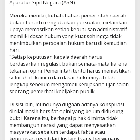
Aparatur Sipil Negara (ASN).
n
g
T
Mereka menilai, kehati-hatian pemerintah daerah
e
bukan berarti mengabaikan persoalan, melainkan
n
upaya memastikan setiap keputusan administratif
g
memiliki dasar hukum yang kuat sehingga tidak
a
menimbulkan persoalan hukum baru di kemudian
h
H
hari.
a
“Setiap keputusan kepala daerah harus
r
berdasarkan regulasi, bukan semata-mata karena
u
tekanan opini. Pemerintah tentu harus memastikan
s
B
seluruh dokumen dan dasar hukumnya telah
e
lengkap sebelum mengambil kebijakan,” ujar salah
r
seorang pemerhati kebijakan publik.
d
a
Di sisi lain, munculnya dugaan adanya konspirasi
s
a
dinilai masih bersifat opini yang belum didukung
r
bukti. Karena itu, berbagai pihak diminta tidak
k
membangun narasi yang dapat menyesatkan
a
masyarakat sebelum terdapat fakta atau
n
keputusan resmi dari instansi yang berwenang.
A