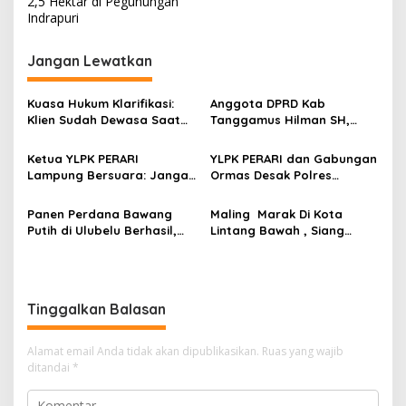
2,5 Hektar di Pegunungan
i
Indrapuri
g
Jangan Lewatkan
a
s
Kuasa Hukum Klarifikasi:
Anggota DPRD Kab
i
Klien Sudah Dewasa Saat
Tanggamus Hilman SH,
p
Kejadian September 2025
Narasumber Sosilsasi
Bioaktifvator Nitrobacter
Ketua YLPK PERARI
YLPK PERARI dan Gabungan
o
Lampung Bersuara: Jangan
Ormas Desak Polres
s
Atasnamakan Masyarakat,
Lampung Tengah Segera
Dugaan Pengondisian
Tindaklanjuti Laporan
Panen Perdana Bawang
Maling Marak Di Kota
Massa Aksi Minta Diusut
Slamet Riyadi Putra
Putih di Ulubelu Berhasil,
Lintang Bawah , Siang
Dugaan Pelanggaran UU
Polres Tanggamus Hasilkan
Bolong Berani Beraksi
ITE
Hingga 5 Ton dari Lahan
700 Meter Persegi
Tinggalkan Balasan
Alamat email Anda tidak akan dipublikasikan.
Ruas yang wajib
ditandai
*