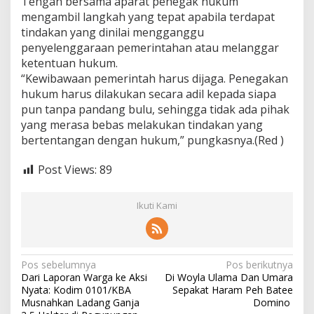
Tengah bersama aparat penegak hukum
mengambil langkah yang tepat apabila terdapat
tindakan yang dinilai mengganggu
penyelenggaraan pemerintahan atau melanggar
ketentuan hukum.
“Kewibawaan pemerintah harus dijaga. Penegakan
hukum harus dilakukan secara adil kepada siapa
pun tanpa pandang bulu, sehingga tidak ada pihak
yang merasa bebas melakukan tindakan yang
bertentangan dengan hukum,” pungkasnya.(Red )
Post Views:
89
Ikuti Kami
N
Pos sebelumnya
Pos berikutnya
Dari Laporan Warga ke Aksi
Di Woyla Ulama Dan Umara
a
Nyata: Kodim 0101/KBA
Sepakat Haram Peh Batee
v
Musnahkan Ladang Ganja
Domino