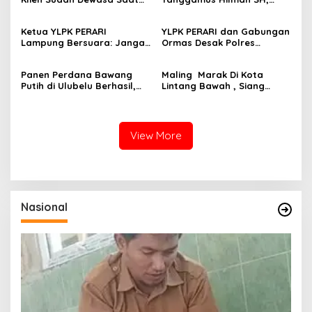
Kejadian September 2025
Narasumber Sosilsasi
Bioaktifvator Nitrobacter
Ketua YLPK PERARI
YLPK PERARI dan Gabungan
Lampung Bersuara: Jangan
Ormas Desak Polres
Atasnamakan Masyarakat,
Lampung Tengah Segera
Dugaan Pengondisian
Tindaklanjuti Laporan
Panen Perdana Bawang
Maling Marak Di Kota
Massa Aksi Minta Diusut
Slamet Riyadi Putra
Putih di Ulubelu Berhasil,
Lintang Bawah , Siang
Dugaan Pelanggaran UU
Polres Tanggamus Hasilkan
Bolong Berani Beraksi
ITE
Hingga 5 Ton dari Lahan
700 Meter Persegi
View More
Nasional