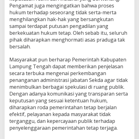
t
Pengamat juga mengingatkan bahwa proses
u
hukum terhadap seseorang tidak serta-merta
r
menghilangkan hak-hak yang bersangkutan
a
sampai terdapat putusan pengadilan yang
n
,
berkekuatan hukum tetap. Oleh sebab itu, seluruh
B
pihak diharapkan menghormati asas praduga tak
u
bersalah.
k
a
Masyarakat pun berharap Pemerintah Kabupaten
n
T
Lampung Tengah dapat memberikan penjelasan
e
secara terbuka mengenai perkembangan
k
penanganan administrasi jabatan Sekda agar tidak
a
menimbulkan berbagai spekulasi di ruang publik.
n
Dengan adanya komunikasi yang transparan serta
a
n
keputusan yang sesuai ketentuan hukum,
O
diharapkan roda pemerintahan tetap berjalan
p
efektif, pelayanan kepada masyarakat tidak
i
terganggu, dan kepercayaan publik terhadap
n
i
penyelenggaraan pemerintahan tetap terjaga.
P
u