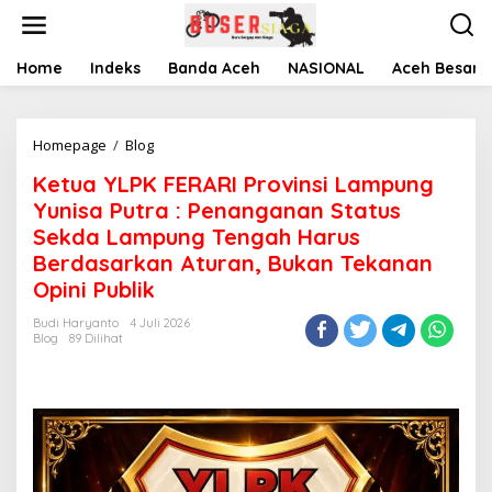
L
e
w
a
Home
Indeks
Banda Aceh
NASIONAL
Aceh Besar
t
i
k
Homepage
/
Blog
K
e
e
k
Ketua YLPK FERARI Provinsi Lampung
t
o
u
n
Yunisa Putra : Penanganan Status
a
t
Sekda Lampung Tengah Harus
Y
e
Berdasarkan Aturan, Bukan Tekanan
L
n
P
Opini Publik
K
F
Budi Haryanto
4 Juli 2026
Blog
89 Dilihat
E
R
A
R
I
P
r
o