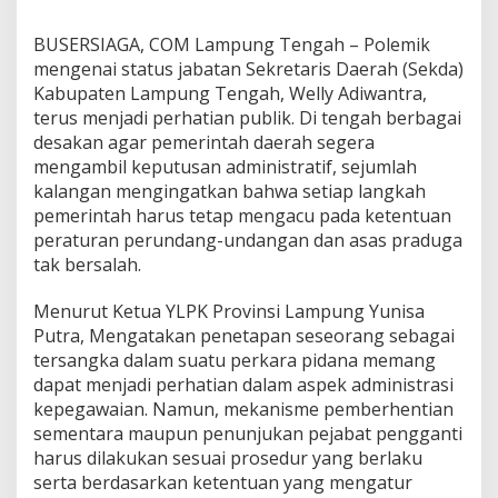
e
n
BUSERSIAGA, COM Lampung Tengah – Polemik
a
mengenai status jabatan Sekretaris Daerah (Sekda)
n
g
Kabupaten Lampung Tengah, Welly Adiwantra,
a
terus menjadi perhatian publik. Di tengah berbagai
n
desakan agar pemerintah daerah segera
a
mengambil keputusan administratif, sejumlah
n
kalangan mengingatkan bahwa setiap langkah
S
t
pemerintah harus tetap mengacu pada ketentuan
a
peraturan perundang-undangan dan asas praduga
t
tak bersalah.
u
s
Menurut Ketua YLPK Provinsi Lampung Yunisa
S
e
Putra, Mengatakan penetapan seseorang sebagai
k
tersangka dalam suatu perkara pidana memang
d
dapat menjadi perhatian dalam aspek administrasi
a
kepegawaian. Namun, mekanisme pemberhentian
L
a
sementara maupun penunjukan pejabat pengganti
m
harus dilakukan sesuai prosedur yang berlaku
p
serta berdasarkan ketentuan yang mengatur
u