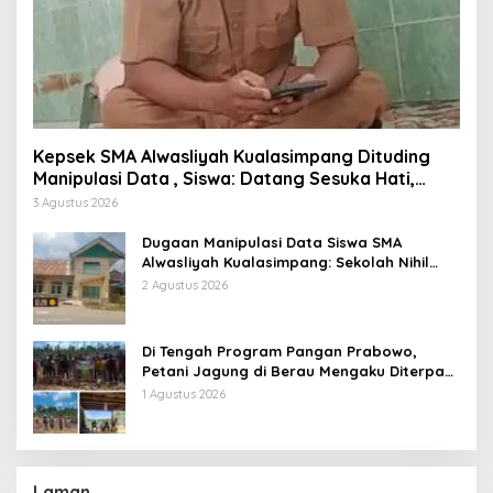
Kepsek SMA Alwasliyah Kualasimpang Dituding
Manipulasi Data , Siswa: Datang Sesuka Hati,
Dana MBG Disalurkan ke Guru & Pesantren
3 Agustus 2026
Dugaan Manipulasi Data Siswa SMA
Alwasliyah Kualasimpang: Sekolah Nihil
Murid Tapi Terima Dana BOS & Paket
2 Agustus 2026
Makan Bergizi
Di Tengah Program Pangan Prabowo,
Petani Jagung di Berau Mengaku Diterpa
Tekanan Aparat
1 Agustus 2026
Laman