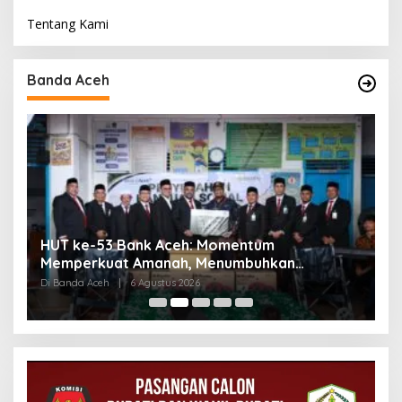
Tentang Kami
Banda Aceh
HUT ke-53 Bank Aceh: Momentum
K
Memperkuat Amanah, Menumbuhkan
K
Keberkahan Bagi Aceh
P
Di Banda Aceh
|
6 Agustus 2026
Di