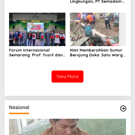
Lingkungan, PT Semadam:
Dalil Sepihak Belum Teruji,
Hormati Asas Praduga
Tidak Bersalah
Forum Internasional
Niat Membersihkan Sumur
Semarang: Prof. Yusril dan
Berujung Duka: Satu Warga
Wakapolri Serukan
Meninggal Keracunan Gas,
Penguatan Kerangka
Satu Lainnya Dirawat
Hukum Global Lawan TPPO,
Intensif
Lindungi Perempuan dan
View More
Anak
Nasional