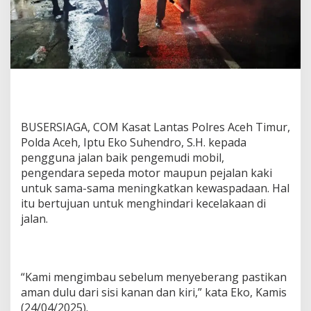
c
e
h
T
i
m
u
r
I
m
BUSERSIAGA, COM Kasat Lantas Polres Aceh Timur,
b
Polda Aceh, Iptu Eko Suhendro, S.H. kepada
a
u
pengguna jalan baik pengemudi mobil,
P
pengendara sepeda motor maupun pejalan kaki
e
untuk sama-sama meningkatkan kewaspadaan. Hal
n
itu bertujuan untuk menghindari kecelakaan di
g
jalan.
g
u
n
a
J
“Kami mengimbau sebelum menyeberang pastikan
a
aman dulu dari sisi kanan dan kiri,” kata Eko, Kamis
l
a
(24/04/2025).