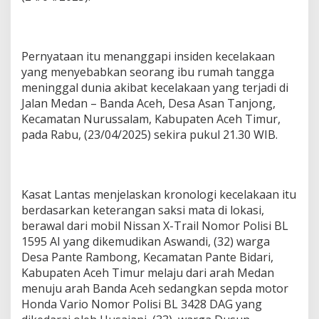
n
U
n
t
Pernyataan itu menanggapi insiden kecelakaan
u
yang menyebabkan seorang ibu rumah tangga
k
T
meninggal dunia akibat kecelakaan yang terjadi di
i
Jalan Medan – Banda Aceh, Desa Asan Tanjong,
n
Kecamatan Nurussalam, Kabupaten Aceh Timur,
g
pada Rabu, (23/04/2025) sekira pukul 21.30 WIB.
k
a
t
k
a
Kasat Lantas menjelaskan kronologi kecelakaan itu
n
berdasarkan keterangan saksi mata di lokasi,
K
berawal dari mobil Nissan X-Trail Nomor Polisi BL
e
w
1595 AI yang dikemudikan Aswandi, (32) warga
a
Desa Pante Rambong, Kecamatan Pante Bidari,
s
Kabupaten Aceh Timur melaju dari arah Medan
p
menuju arah Banda Aceh sedangkan sepda motor
a
d
Honda Vario Nomor Polisi BL 3428 DAG yang
a