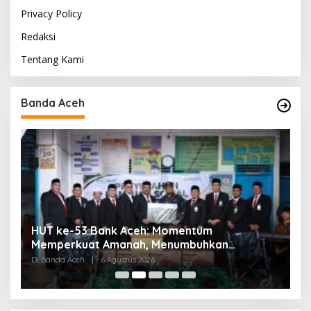
Privacy Policy
Redaksi
Tentang Kami
Banda Aceh
HUT ke-53 Bank Aceh: Momentum
K
Memperkuat Amanah, Menumbuhkan
K
Keberkahan Bagi Aceh
P
Di Banda Aceh
|
6 Agustus 2026
Di