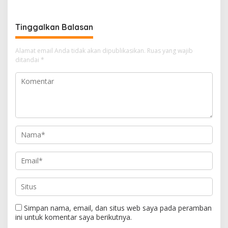
Penguatan Kerangka
Satu Lainnya Dirawat
Hukum Global Lawan TPPO,
Intensif
Lindungi Perempuan dan
Tinggalkan Balasan
Anak
Alamat email Anda tidak akan dipublikasikan.
Ruas yang wajib
ditandai
*
Simpan nama, email, dan situs web saya pada peramban
ini untuk komentar saya berikutnya.