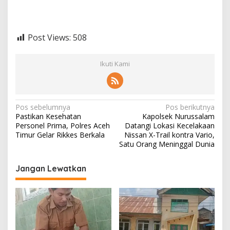
Post Views:
508
Ikuti Kami
N
Pos sebelumnya
Pos berikutnya
Pastikan Kesehatan
Kapolsek Nurussalam
a
Personel Prima, Polres Aceh
Datangi Lokasi Kecelakaan
v
Timur Gelar Rikkes Berkala
Nissan X-Trail kontra Vario,
Satu Orang Meninggal Dunia
i
g
Jangan Lewatkan
a
s
i
p