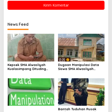
News Feed
Kepsek SMA Alwasliyah
Dugaan Manipulasi Data
Kualasimpang Dituding
Siswa SMA Alwasliyah
Manipulasi Data , Siswa:
Kualasimpang: Sekolah
Datang Sesuka Hati, Dana
Nihil Murid Tapi Terima
MBG Disalurkan ke Guru &
Dana BOS & Paket Makan
Pesantren
Bergizi
Bantah Tuduhan Rusak