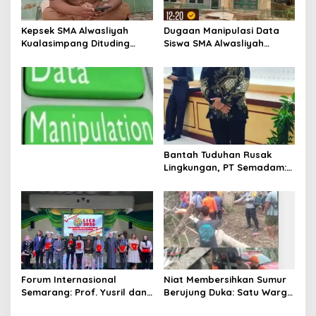
o
s
Kepsek SMA Alwasliyah
Dugaan Manipulasi Data
Kualasimpang Dituding
Siswa SMA Alwasliyah
Manipulasi Data , Siswa:
Kualasimpang: Sekolah
Datang Sesuka Hati, Dana
Nihil Murid Tapi Terima
MBG Disalurkan ke Guru &
Dana BOS & Paket Makan
Pesantren
Bergizi
Bantah Tuduhan Rusak
Lingkungan, PT Semadam:
Dalil Sepihak Belum Teruji,
Hormati Asas Praduga
Tidak Bersalah
Forum Internasional
Niat Membersihkan Sumur
Semarang: Prof. Yusril dan
Berujung Duka: Satu Warga
Wakapolri Serukan
Meninggal Keracunan Gas,