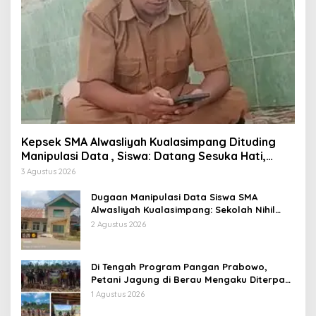
Kepsek SMA Alwasliyah Kualasimpang Dituding
Manipulasi Data , Siswa: Datang Sesuka Hati,
Dana MBG Disalurkan ke Guru & Pesantren
3 Agustus 2026
Dugaan Manipulasi Data Siswa SMA
Alwasliyah Kualasimpang: Sekolah Nihil
Murid Tapi Terima Dana BOS & Paket
2 Agustus 2026
Makan Bergizi
Di Tengah Program Pangan Prabowo,
Petani Jagung di Berau Mengaku Diterpa
Tekanan Aparat
1 Agustus 2026