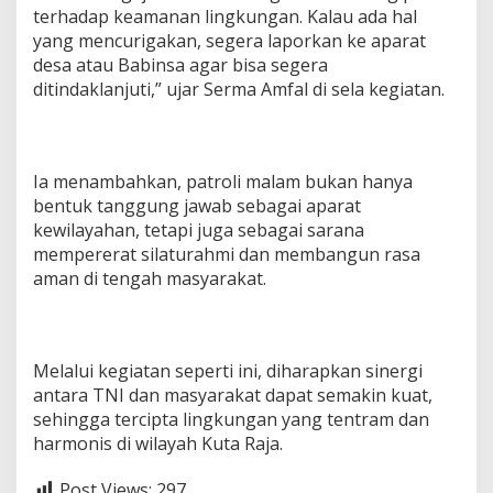
n
terhadap keamanan lingkungan. Kalau ada hal
g
yang mencurigakan, segera laporkan ke aparat
K
desa atau Babinsa agar bisa segera
e
ditindaklanjuti,” ujar Serma Amfal di sela kegiatan.
u
d
a
h
Ia menambahkan, patroli malam bukan hanya
bentuk tanggung jawab sebagai aparat
kewilayahan, tetapi juga sebagai sarana
mempererat silaturahmi dan membangun rasa
aman di tengah masyarakat.
Melalui kegiatan seperti ini, diharapkan sinergi
antara TNI dan masyarakat dapat semakin kuat,
sehingga tercipta lingkungan yang tentram dan
harmonis di wilayah Kuta Raja.
Post Views:
297