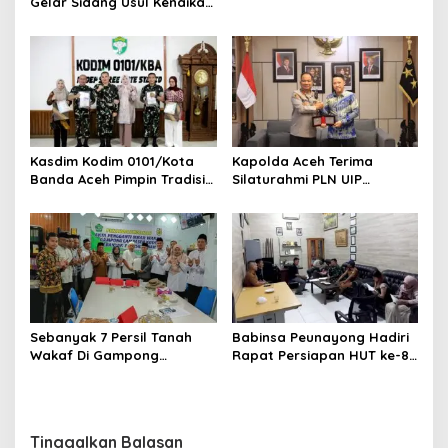
Gelar Sidang Usul Kenaikan
Pangkat Bintara dan
Tamtama Periode 1 April
2027
Kasdim Kodim 0101/Kota
Kapolda Aceh Terima
Banda Aceh Pimpin Tradisi
Silaturahmi PLN UIP
Pelepasan Personel Pindah
Sumatera Bagian Utara,
Satuan
Perkuat Sinergi Dukung
Infrastruktur
Ketenagalistrikan
Sebanyak 7 Persil Tanah
Babinsa Peunayong Hadiri
Wakaf Di Gampong
Rapat Persiapan HUT ke-81
Lampaseh Kota Resmi Miliki
RI, Perkuat Sinergi
Akta Pengganti Ikrar Wakaf
Sukseskan Perayaan
Kemerdekaan
Tinggalkan Balasan