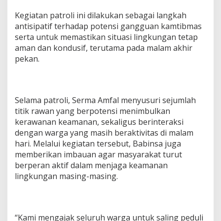
l
a
Kegiatan patroli ini dilakukan sebagai langkah
r
antisipatif terhadap potensi gangguan kamtibmas
P
serta untuk memastikan situasi lingkungan tetap
a
aman dan kondusif, terutama pada malam akhir
t
pekan.
r
o
l
i
K
Selama patroli, Serma Amfal menyusuri sejumlah
e
titik rawan yang berpotensi menimbulkan
a
m
kerawanan keamanan, sekaligus berinteraksi
a
dengan warga yang masih beraktivitas di malam
n
hari. Melalui kegiatan tersebut, Babinsa juga
a
memberikan imbauan agar masyarakat turut
n
berperan aktif dalam menjaga keamanan
D
i
lingkungan masing-masing.
G
a
m
p
“Kami mengajak seluruh warga untuk saling peduli
o