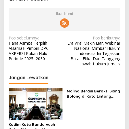
Ikuti Kami
N
Pos sebelumnya
Pos berikutnya
Hana Asmita Terpilih
Era Viral Makin Liar, Webinar
a
Aklamasi Pimpin DPC
Nasional Mimbar Hukum
v
AKPERSI Rokan Hulu
Indonesia Ini Tegaskan
Periode 2025–2030
Batas Etika Dan Tanggung
i
Jawab Hukum Jurnalis
g
Jangan Lewatkan
a
s
Maling Berani Beraksi Siang
i
Bolong di Kota Lintang
p
Bawah, Warga Resah
Mendesak Polres
o
Tingkatkan Keamanan
s
Kodim Kota Banda Aceh