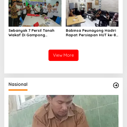
Ketenagalistrikan
Sebanyak 7 Persil Tanah
Babinsa Peunayong Hadiri
Wakaf Di Gampong
Rapat Persiapan HUT ke-81
Lampaseh Kota Resmi Miliki
RI, Perkuat Sinergi
Akta Pengganti Ikrar Wakaf
Sukseskan Perayaan
Kemerdekaan
View More
Nasional