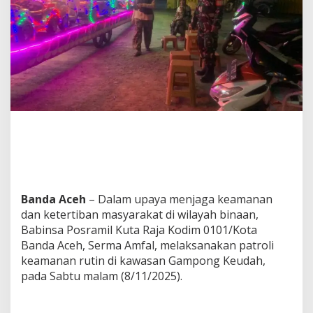
l
a
m
H
a
r
i
,
B
a
b
i
n
s
a
K
Banda Aceh
– Dalam upaya menjaga keamanan
u
dan ketertiban masyarakat di wilayah binaan,
t
Babinsa Posramil Kuta Raja Kodim 0101/Kota
a
Banda Aceh, Serma Amfal, melaksanakan patroli
R
a
keamanan rutin di kawasan Gampong Keudah,
j
pada Sabtu malam (8/11/2025).
a
G
e