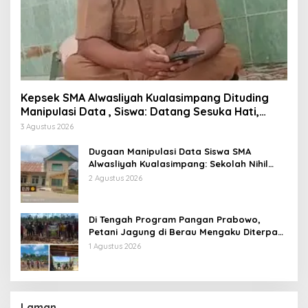
Kepsek SMA Alwasliyah Kualasimpang Dituding
Manipulasi Data , Siswa: Datang Sesuka Hati,
Dana MBG Disalurkan ke Guru & Pesantren
3 Agustus 2026
Dugaan Manipulasi Data Siswa SMA
Alwasliyah Kualasimpang: Sekolah Nihil
Murid Tapi Terima Dana BOS & Paket
2 Agustus 2026
Makan Bergizi
Di Tengah Program Pangan Prabowo,
Petani Jagung di Berau Mengaku Diterpa
Tekanan Aparat
1 Agustus 2026
Laman