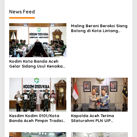
News Feed
Maling Berani Beraksi Siang
Bolong di Kota Lintang
Bawah, Warga Resah
Mendesak Polres
Tingkatkan Keamanan
Kodim Kota Banda Aceh
Gelar Sidang Usul Kenaikan
Pangkat Bintara dan
Tamtama Periode 1 April
2027
Kasdim Kodim 0101/Kota
Kapolda Aceh Terima
Banda Aceh Pimpin Tradisi
Silaturahmi PLN UIP
Pelepasan Personel Pindah
Sumatera Bagian Utara,
Satuan
Perkuat Sinergi Dukung
Infrastruktur